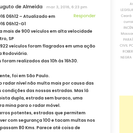
A
Auguto de Almeida
mar 3, 2016, 6:23 pm
LEGISL
Responder
Ceará
16 06h12 – Atualizado em
curra
16 06h12-G1
INCÊ
ra mais de 900 veículos em alta velocidade
Mosso
tro, SP
PARA
CIVIL
PO
 922 veículos foram flagrados em uma ação
ROBE
a Rodoviária.
NEGRA 
s foram realizados das 10h às 16h30.
ente, foi em São Paulo.
 o radar nível não multa mais por causa das
 condições das nossas estradas. Mas lá
pista dupla, estrada sem buraco, uma
ra mina para o radar móvel.
rros potentes, estradas que permitem
ver com segurança 100 e tacam multas nos
apassam 80 Kms. Parece até coisa de