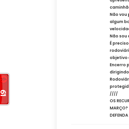
apresent
caminhão
Não vou 
algum ba
velocida
Não sou 
É precis
rodoviár
objetivo 
Encerro 
dirigind
Rodoviári
protegid
////
OS RECU
MARÇO?
DEFENDA 