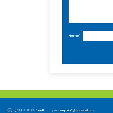
*
Nome
(84) 9 8173 8448
jairsampaio2@hotmail.com