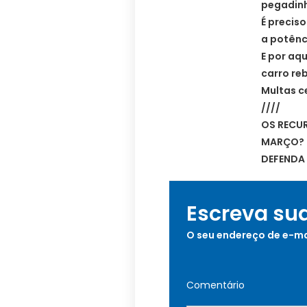
pegadin
É preciso
a potênc
E por aq
carro re
Multas 
////
OS RECU
MARÇO?
DEFENDA 
Escreva su
O seu endereço de e-ma
Comentário