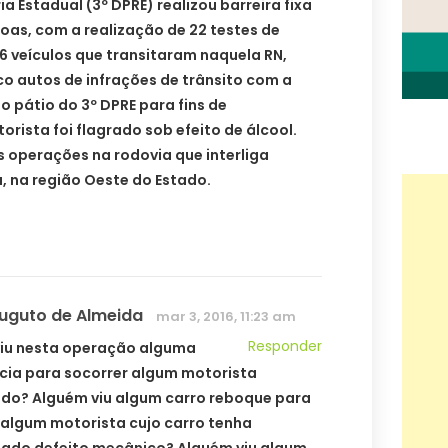
ia Estadual (3º DPRE) realizou barreira fixa
as, com a realização de 22 testes de
46 veículos que transitaram naquela RN,
o autos de infrações de trânsito com a
o pátio do 3º DPRE para fins de
rista foi flagrado sob efeito de álcool.
operações na rodovia que interliga
, na região Oeste do Estado.
Auguto de Almeida
mar 3, 2016, 11:23 am
Responder
iu nesta operação alguma
ia para socorrer algum motorista
do? Alguém viu algum carro reboque para
 algum motorista cujo carro tenha