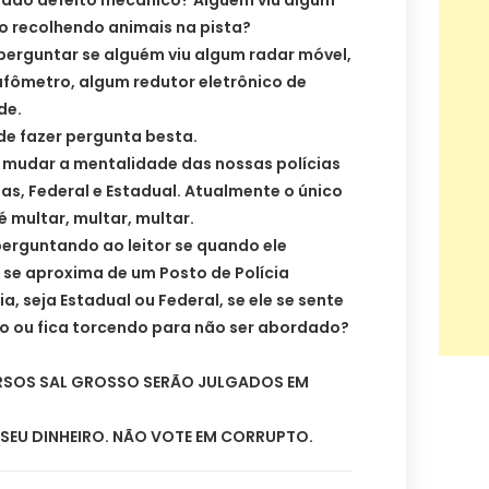
ado defeito mecânico? Alguém viu algum
 recolhendo animais na pista?
perguntar se alguém viu algum radar móvel,
fômetro, algum redutor eletrônico de
de.
de fazer pergunta besta.
o mudar a mentalidade das nossas polícias
ias, Federal e Estadual. Atualmente o único
é multar, multar, multar.
perguntando ao leitor se quando ele
o se aproxima de um Posto de Polícia
a, seja Estadual ou Federal, se ele se sente
o ou fica torcendo para não ser abordado?
RSOS SAL GROSSO SERÃO JULGADOS EM
SEU DINHEIRO. NÃO VOTE EM CORRUPTO.