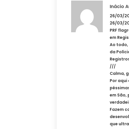
Inácio 
26/03/20
26/03/20
PRF flag
em Regis
Ao todo,
da Políci
Registro
///
Calma, g
Por aqui
péssimas
em São, 
verdadei
Fazem ca
desenvol
que ultr