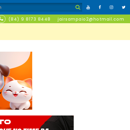
(84) 9 8173 8448
jairsampaio2@hotmail.com