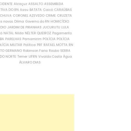
CIDENTE
Alcaçuz
ASSALTO
ASSEMBLEIA
ATIVA DO RN
Assu
BATATA
Caicó
CARAÚBAS
CHUVA
CORONEL AZEVEDO
CRIME
CRUZETA
is novos
Dilma
Governo do RN
HOMICÍDIO
NDIO
JARDIM DE PIRANHAS
JUCURUTU
LULA
ró
NATAL
Nilda
NÉLTER QUEIROZ
Pagamento
ÍBA
PARELHAS
Parnamirim
POLÍCIA
POLÍCIA
LÍCIA MILITAR
Política
PRF
RAFAEL MOTTA
RN
RTO GERMANO
Robinson Faria
Roubo
SERRA
DO NORTE
Temer
UFRN
Vivaldo Costa
Água
ÁLVARO DIAS