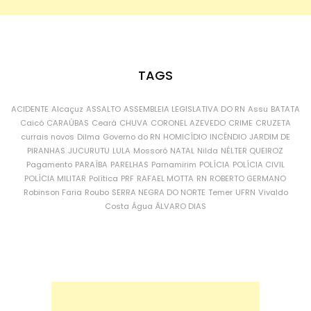
TAGS
ACIDENTE
Alcaçuz
ASSALTO
ASSEMBLEIA LEGISLATIVA DO RN
Assu
BATATA
Caicó
CARAÚBAS
Ceará
CHUVA
CORONEL AZEVEDO
CRIME
CRUZETA
currais novos
Dilma
Governo do RN
HOMICÍDIO
INCÊNDIO
JARDIM DE
PIRANHAS
JUCURUTU
LULA
Mossoró
NATAL
Nilda
NÉLTER QUEIROZ
Pagamento
PARAÍBA
PARELHAS
Parnamirim
POLÍCIA
POLÍCIA CIVIL
POLÍCIA MILITAR
Política
PRF
RAFAEL MOTTA
RN
ROBERTO GERMANO
Robinson Faria
Roubo
SERRA NEGRA DO NORTE
Temer
UFRN
Vivaldo
Costa
Água
ÁLVARO DIAS