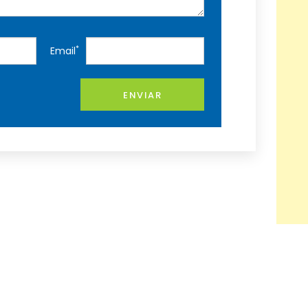
*
Email
ENVIAR