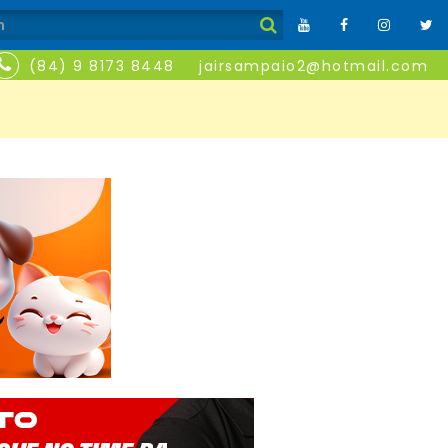
(84) 9 8173 8448
jairsampaio2@hotmail.com