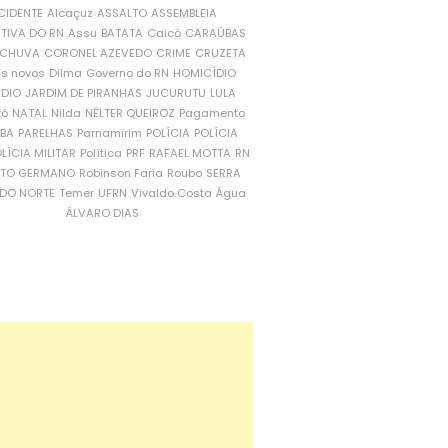
CIDENTE
Alcaçuz
ASSALTO
ASSEMBLEIA
ATIVA DO RN
Assu
BATATA
Caicó
CARAÚBAS
CHUVA
CORONEL AZEVEDO
CRIME
CRUZETA
is novos
Dilma
Governo do RN
HOMICÍDIO
NDIO
JARDIM DE PIRANHAS
JUCURUTU
LULA
ró
NATAL
Nilda
NÉLTER QUEIROZ
Pagamento
ÍBA
PARELHAS
Parnamirim
POLÍCIA
POLÍCIA
LÍCIA MILITAR
Política
PRF
RAFAEL MOTTA
RN
RTO GERMANO
Robinson Faria
Roubo
SERRA
DO NORTE
Temer
UFRN
Vivaldo Costa
Água
ÁLVARO DIAS