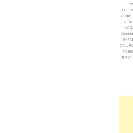
A
LEGISL
Ceará
curra
INCÊ
Mosso
PARA
CIVIL
PO
ROBE
NEGRA 