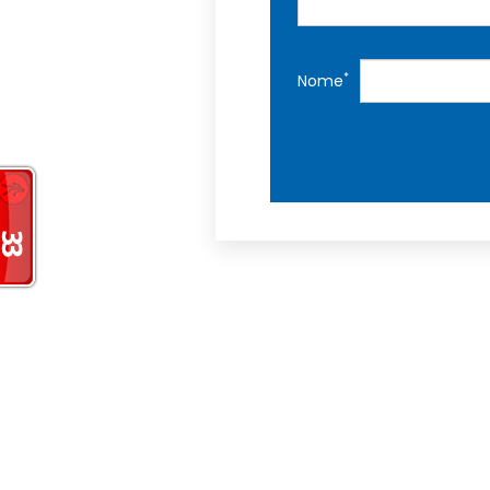
*
Nome