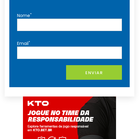
*
Nome
*
Email
ENVIAR