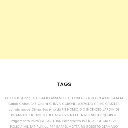
TAGS
ACIDENTE
Alcaçuz
ASSALTO
ASSEMBLEIA LEGISLATIVA DO RN
Assu
BATATA
Caicó
CARAÚBAS
Ceará
CHUVA
CORONEL AZEVEDO
CRIME
CRUZETA
currais novos
Dilma
Governo do RN
HOMICÍDIO
INCÊNDIO
JARDIM DE
PIRANHAS
JUCURUTU
LULA
Mossoró
NATAL
Nilda
NÉLTER QUEIROZ
Pagamento
PARAÍBA
PARELHAS
Parnamirim
POLÍCIA
POLÍCIA CIVIL
POLÍCIA MILITAR
Política
PRF
RAFAEL MOTTA
RN
ROBERTO GERMANO