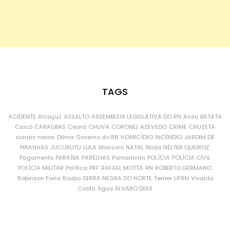
TAGS
ACIDENTE
Alcaçuz
ASSALTO
ASSEMBLEIA LEGISLATIVA DO RN
Assu
BATATA
Caicó
CARAÚBAS
Ceará
CHUVA
CORONEL AZEVEDO
CRIME
CRUZETA
currais novos
Dilma
Governo do RN
HOMICÍDIO
INCÊNDIO
JARDIM DE
PIRANHAS
JUCURUTU
LULA
Mossoró
NATAL
Nilda
NÉLTER QUEIROZ
Pagamento
PARAÍBA
PARELHAS
Parnamirim
POLÍCIA
POLÍCIA CIVIL
POLÍCIA MILITAR
Política
PRF
RAFAEL MOTTA
RN
ROBERTO GERMANO
Robinson Faria
Roubo
SERRA NEGRA DO NORTE
Temer
UFRN
Vivaldo
Costa
Água
ÁLVARO DIAS