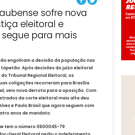
aubense sofre nova
tiça eleitoral e
s segue para mais
não engoliram a decisão da população nas
 tapetão. Após decisões do juízo eleitoral
o Tribunal Regional Eleitoral, os
as coligações recorreram para Brasília.
ral, veio nova derrota para a oposição. Com
strados da corte eleitoral mais alta deu
Alves e Paulo Brasil que agora seguem com
uatro anos de mandato.
ue tem o número 0600045-79
or-Geral Eleitoral pediu o indeferimento