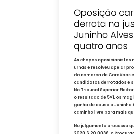
Oposição car
derrota na jus
Juninho Alve
quatro anos
As chapas oposicionistas 
urnas e resolveu apelar pro
da comarca de Caraúbas e d
candidatos derrotados e su
No Tribunal Superior Eleito
o resultado de 5×1, os magi
ganho de causa a Juninho 
caminho livre para mais q
No julgamento processo q
2020.6.20.0036, o Procurad