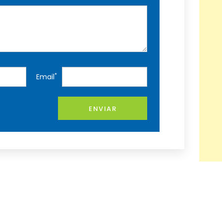
*
Email
ENVIAR