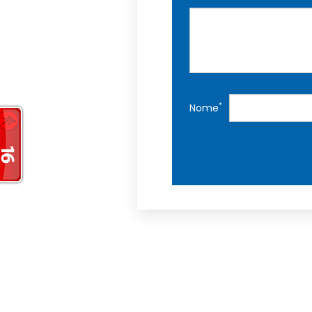
*
Nome