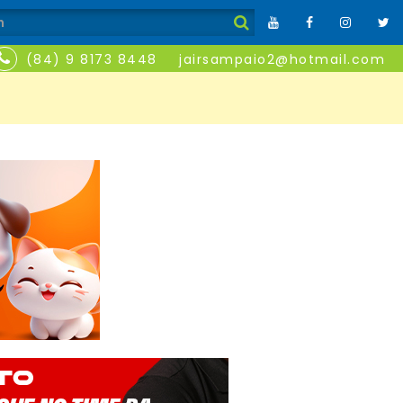
(84) 9 8173 8448
jairsampaio2@hotmail.com