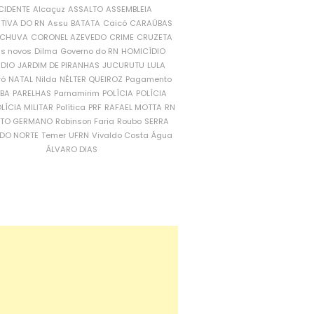
CIDENTE
Alcaçuz
ASSALTO
ASSEMBLEIA
ATIVA DO RN
Assu
BATATA
Caicó
CARAÚBAS
CHUVA
CORONEL AZEVEDO
CRIME
CRUZETA
is novos
Dilma
Governo do RN
HOMICÍDIO
NDIO
JARDIM DE PIRANHAS
JUCURUTU
LULA
ró
NATAL
Nilda
NÉLTER QUEIROZ
Pagamento
ÍBA
PARELHAS
Parnamirim
POLÍCIA
POLÍCIA
LÍCIA MILITAR
Política
PRF
RAFAEL MOTTA
RN
RTO GERMANO
Robinson Faria
Roubo
SERRA
DO NORTE
Temer
UFRN
Vivaldo Costa
Água
ÁLVARO DIAS