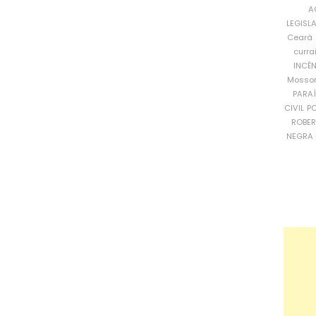
A
LEGISL
Ceará
curra
INCÊ
Mosso
PARA
CIVIL
PO
ROBE
NEGRA 