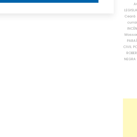
A
LEGISL
Ceará
curra
INCÊ
Mosso
PARA
CIVIL
PO
ROBE
NEGRA 