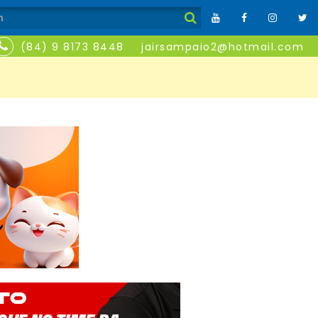
(84) 9 8173 8448
jairsampaio2@hotmail.com