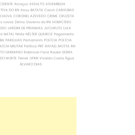
CIDENTE
Alcaçuz
ASSALTO
ASSEMBLEIA
ATIVA DO RN
Assu
BATATA
Caicó
CARAÚBAS
CHUVA
CORONEL AZEVEDO
CRIME
CRUZETA
is novos
Dilma
Governo do RN
HOMICÍDIO
NDIO
JARDIM DE PIRANHAS
JUCURUTU
LULA
ró
NATAL
Nilda
NÉLTER QUEIROZ
Pagamento
ÍBA
PARELHAS
Parnamirim
POLÍCIA
POLÍCIA
LÍCIA MILITAR
Política
PRF
RAFAEL MOTTA
RN
RTO GERMANO
Robinson Faria
Roubo
SERRA
DO NORTE
Temer
UFRN
Vivaldo Costa
Água
ÁLVARO DIAS