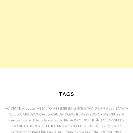
TAGS
ACIDENTE
Alcaçuz
ASSALTO
ASSEMBLEIA LEGISLATIVA DO RN
Assu
BATATA
Caicó
CARAÚBAS
Ceará
CHUVA
CORONEL AZEVEDO
CRIME
CRUZETA
currais novos
Dilma
Governo do RN
HOMICÍDIO
INCÊNDIO
JARDIM DE
PIRANHAS
JUCURUTU
LULA
Mossoró
NATAL
Nilda
NÉLTER QUEIROZ
Pagamento
PARAÍBA
PARELHAS
Parnamirim
POLÍCIA
POLÍCIA CIVIL