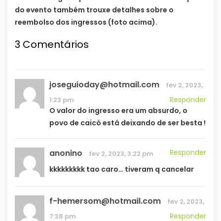
do evento também trouxe detalhes sobre o
reembolso dos ingressos (foto acima).
3 Comentários
joseguioday@hotmail.com
fev 2, 2023,
Responder
1:23 pm
O valor do ingresso era um absurdo, o
povo de caicó está deixando de ser besta !
anonino
Responder
fev 2, 2023, 3:22 pm
kkkkkkkkk tao caro… tiveram q cancelar
f-hemersom@hotmail.com
fev 2, 2023,
Responder
7:38 pm