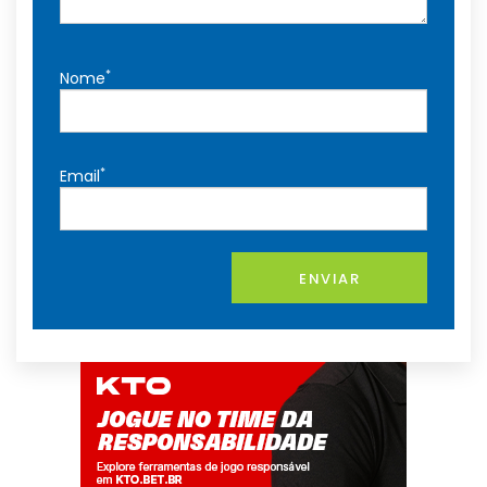
*
Nome
*
Email
ENVIAR