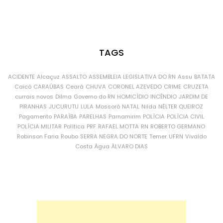
TAGS
ACIDENTE
Alcaçuz
ASSALTO
ASSEMBLEIA LEGISLATIVA DO RN
Assu
BATATA
Caicó
CARAÚBAS
Ceará
CHUVA
CORONEL AZEVEDO
CRIME
CRUZETA
currais novos
Dilma
Governo do RN
HOMICÍDIO
INCÊNDIO
JARDIM DE
PIRANHAS
JUCURUTU
LULA
Mossoró
NATAL
Nilda
NÉLTER QUEIROZ
Pagamento
PARAÍBA
PARELHAS
Parnamirim
POLÍCIA
POLÍCIA CIVIL
POLÍCIA MILITAR
Política
PRF
RAFAEL MOTTA
RN
ROBERTO GERMANO
Robinson Faria
Roubo
SERRA NEGRA DO NORTE
Temer
UFRN
Vivaldo
Costa
Água
ÁLVARO DIAS