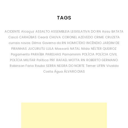
TAGS
ACIDENTE
Alcaçuz
ASSALTO
ASSEMBLEIA LEGISLATIVA DO RN
Assu
BATATA
Caicó
CARAÚBAS
Ceará
CHUVA
CORONEL AZEVEDO
CRIME
CRUZETA
currais novos
Dilma
Governo do RN
HOMICÍDIO
INCÊNDIO
JARDIM DE
PIRANHAS
JUCURUTU
LULA
Mossoró
NATAL
Nilda
NÉLTER QUEIROZ
Pagamento
PARAÍBA
PARELHAS
Parnamirim
POLÍCIA
POLÍCIA CIVIL
POLÍCIA MILITAR
Política
PRF
RAFAEL MOTTA
RN
ROBERTO GERMANO
Robinson Faria
Roubo
SERRA NEGRA DO NORTE
Temer
UFRN
Vivaldo
Costa
Água
ÁLVARO DIAS