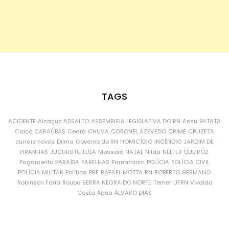
TAGS
ACIDENTE
Alcaçuz
ASSALTO
ASSEMBLEIA LEGISLATIVA DO RN
Assu
BATATA
Caicó
CARAÚBAS
Ceará
CHUVA
CORONEL AZEVEDO
CRIME
CRUZETA
currais novos
Dilma
Governo do RN
HOMICÍDIO
INCÊNDIO
JARDIM DE
PIRANHAS
JUCURUTU
LULA
Mossoró
NATAL
Nilda
NÉLTER QUEIROZ
Pagamento
PARAÍBA
PARELHAS
Parnamirim
POLÍCIA
POLÍCIA CIVIL
POLÍCIA MILITAR
Política
PRF
RAFAEL MOTTA
RN
ROBERTO GERMANO
Robinson Faria
Roubo
SERRA NEGRA DO NORTE
Temer
UFRN
Vivaldo
Costa
Água
ÁLVARO DIAS