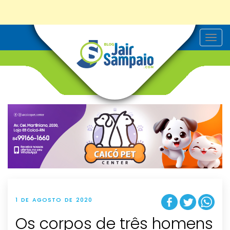
T
o
g
g
l
e
n
a
v
i
g
a
t
i
o
n
1 DE AGOSTO DE 2020
Os corpos de três homens