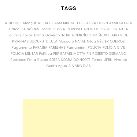
TAGS
ACIDENTE
Alcaçuz
ASSALTO
ASSEMBLEIA LEGISLATIVA DO RN
Assu
BATATA
Caicó
CARAÚBAS
Ceará
CHUVA
CORONEL AZEVEDO
CRIME
CRUZETA
currais novos
Dilma
Governo do RN
HOMICÍDIO
INCÊNDIO
JARDIM DE
PIRANHAS
JUCURUTU
LULA
Mossoró
NATAL
Nilda
NÉLTER QUEIROZ
Pagamento
PARAÍBA
PARELHAS
Parnamirim
POLÍCIA
POLÍCIA CIVIL
POLÍCIA MILITAR
Política
PRF
RAFAEL MOTTA
RN
ROBERTO GERMANO
Robinson Faria
Roubo
SERRA NEGRA DO NORTE
Temer
UFRN
Vivaldo
Costa
Água
ÁLVARO DIAS