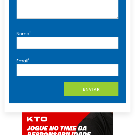
*
Nome
*
Email
ENVIAR