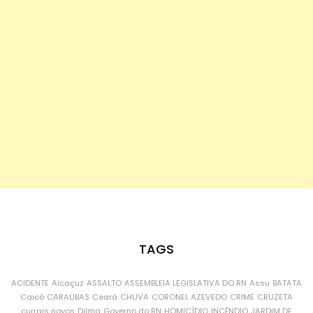
TAGS
ACIDENTE
Alcaçuz
ASSALTO
ASSEMBLEIA LEGISLATIVA DO RN
Assu
BATATA
Caicó
CARAÚBAS
Ceará
CHUVA
CORONEL AZEVEDO
CRIME
CRUZETA
currais novos
Dilma
Governo do RN
HOMICÍDIO
INCÊNDIO
JARDIM DE