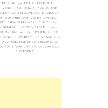
CIDENTE
Alcaçuz
ASSALTO
ASSEMBLEIA
ATIVA DO RN
Assu
BATATA
Caicó
CARAÚBAS
CHUVA
CORONEL AZEVEDO
CRIME
CRUZETA
is novos
Dilma
Governo do RN
HOMICÍDIO
NDIO
JARDIM DE PIRANHAS
JUCURUTU
LULA
ró
NATAL
Nilda
NÉLTER QUEIROZ
Pagamento
ÍBA
PARELHAS
Parnamirim
POLÍCIA
POLÍCIA
LÍCIA MILITAR
Política
PRF
RAFAEL MOTTA
RN
RTO GERMANO
Robinson Faria
Roubo
SERRA
DO NORTE
Temer
UFRN
Vivaldo Costa
Água
ÁLVARO DIAS