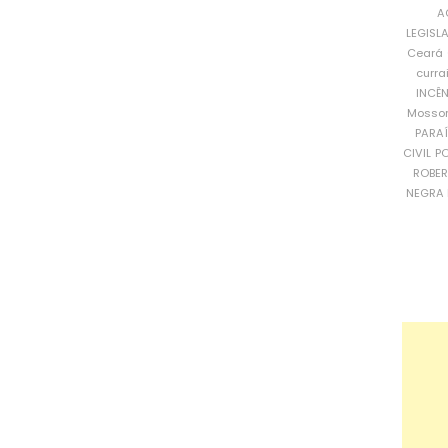
A
LEGISL
Ceará
curra
INCÊ
Mosso
PARA
CIVIL
PO
ROBE
NEGRA 