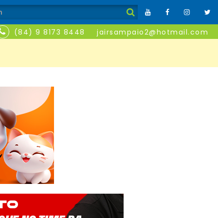
(84) 9 8173 8448
jairsampaio2@hotmail.com