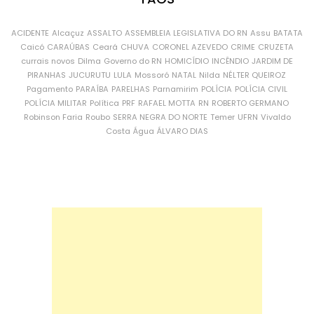
ACIDENTE
Alcaçuz
ASSALTO
ASSEMBLEIA LEGISLATIVA DO RN
Assu
BATATA
Caicó
CARAÚBAS
Ceará
CHUVA
CORONEL AZEVEDO
CRIME
CRUZETA
currais novos
Dilma
Governo do RN
HOMICÍDIO
INCÊNDIO
JARDIM DE
PIRANHAS
JUCURUTU
LULA
Mossoró
NATAL
Nilda
NÉLTER QUEIROZ
Pagamento
PARAÍBA
PARELHAS
Parnamirim
POLÍCIA
POLÍCIA CIVIL
POLÍCIA MILITAR
Política
PRF
RAFAEL MOTTA
RN
ROBERTO GERMANO
Robinson Faria
Roubo
SERRA NEGRA DO NORTE
Temer
UFRN
Vivaldo
Costa
Água
ÁLVARO DIAS