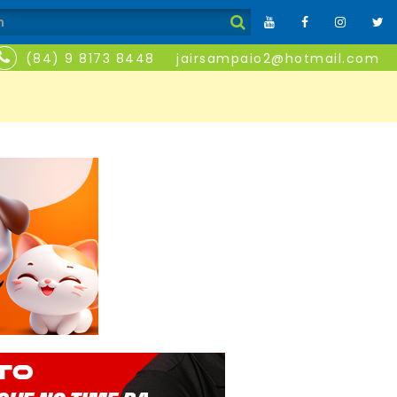
(84) 9 8173 8448
jairsampaio2@hotmail.com