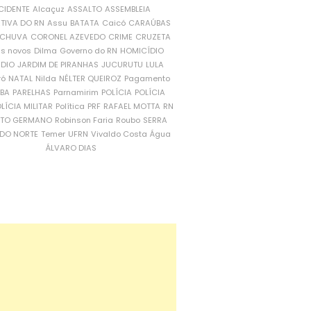
CIDENTE
Alcaçuz
ASSALTO
ASSEMBLEIA
ATIVA DO RN
Assu
BATATA
Caicó
CARAÚBAS
CHUVA
CORONEL AZEVEDO
CRIME
CRUZETA
is novos
Dilma
Governo do RN
HOMICÍDIO
NDIO
JARDIM DE PIRANHAS
JUCURUTU
LULA
ró
NATAL
Nilda
NÉLTER QUEIROZ
Pagamento
ÍBA
PARELHAS
Parnamirim
POLÍCIA
POLÍCIA
LÍCIA MILITAR
Política
PRF
RAFAEL MOTTA
RN
RTO GERMANO
Robinson Faria
Roubo
SERRA
DO NORTE
Temer
UFRN
Vivaldo Costa
Água
ÁLVARO DIAS