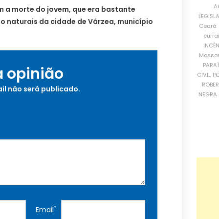
A
m a morte do jovem, que era bastante
LEGISL
são naturais da cidade de Várzea, município
Ceará
curra
INCÊ
Mosso
PARA
a opinião
CIVIL
PO
ROBE
il não será publicado.
NEGRA 
*
Email