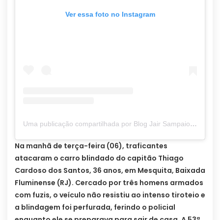
Ver essa foto no Instagram
Uma publicação compartilhada por Blog Jair Sampaio (@blogjairsampaio_)
Na manhã de terça-feira (06), traficantes
atacaram o carro blindado do capitão Thiago
Cardoso dos Santos, 36 anos, em Mesquita, Baixada
Fluminense (RJ). Cercado por três homens armados
com fuzis, o veículo não resistiu ao intenso tiroteio e
a blindagem foi perfurada, ferindo o policial
enquanto ele se preparava para sair de casa. A 53ª