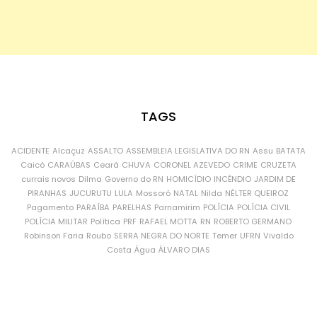
TAGS
ACIDENTE
Alcaçuz
ASSALTO
ASSEMBLEIA LEGISLATIVA DO RN
Assu
BATATA
Caicó
CARAÚBAS
Ceará
CHUVA
CORONEL AZEVEDO
CRIME
CRUZETA
currais novos
Dilma
Governo do RN
HOMICÍDIO
INCÊNDIO
JARDIM DE
PIRANHAS
JUCURUTU
LULA
Mossoró
NATAL
Nilda
NÉLTER QUEIROZ
Pagamento
PARAÍBA
PARELHAS
Parnamirim
POLÍCIA
POLÍCIA CIVIL
POLÍCIA MILITAR
Política
PRF
RAFAEL MOTTA
RN
ROBERTO GERMANO
Robinson Faria
Roubo
SERRA NEGRA DO NORTE
Temer
UFRN
Vivaldo
Costa
Água
ÁLVARO DIAS