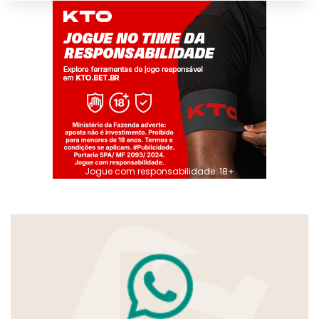
Jogue com responsabilidade. 18+