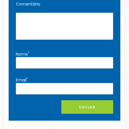
Comentário
*
Nome
*
Email
ENVIAR