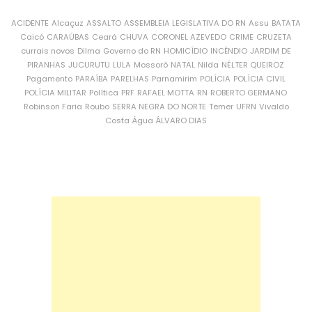
ACIDENTE
Alcaçuz
ASSALTO
ASSEMBLEIA LEGISLATIVA DO RN
Assu
BATATA
Caicó
CARAÚBAS
Ceará
CHUVA
CORONEL AZEVEDO
CRIME
CRUZETA
currais novos
Dilma
Governo do RN
HOMICÍDIO
INCÊNDIO
JARDIM DE
PIRANHAS
JUCURUTU
LULA
Mossoró
NATAL
Nilda
NÉLTER QUEIROZ
Pagamento
PARAÍBA
PARELHAS
Parnamirim
POLÍCIA
POLÍCIA CIVIL
POLÍCIA MILITAR
Política
PRF
RAFAEL MOTTA
RN
ROBERTO GERMANO
Robinson Faria
Roubo
SERRA NEGRA DO NORTE
Temer
UFRN
Vivaldo
Costa
Água
ÁLVARO DIAS