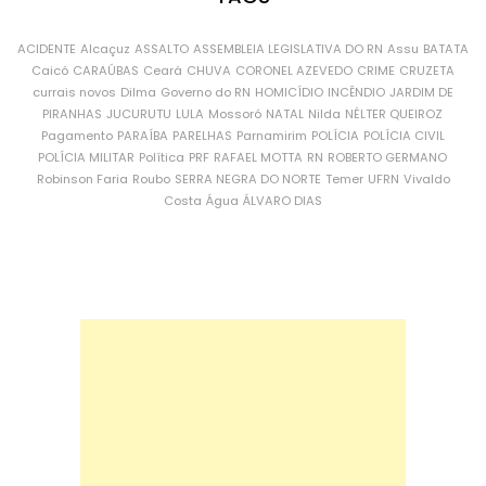
ACIDENTE
Alcaçuz
ASSALTO
ASSEMBLEIA LEGISLATIVA DO RN
Assu
BATATA
Caicó
CARAÚBAS
Ceará
CHUVA
CORONEL AZEVEDO
CRIME
CRUZETA
currais novos
Dilma
Governo do RN
HOMICÍDIO
INCÊNDIO
JARDIM DE
PIRANHAS
JUCURUTU
LULA
Mossoró
NATAL
Nilda
NÉLTER QUEIROZ
Pagamento
PARAÍBA
PARELHAS
Parnamirim
POLÍCIA
POLÍCIA CIVIL
POLÍCIA MILITAR
Política
PRF
RAFAEL MOTTA
RN
ROBERTO GERMANO
Robinson Faria
Roubo
SERRA NEGRA DO NORTE
Temer
UFRN
Vivaldo
Costa
Água
ÁLVARO DIAS