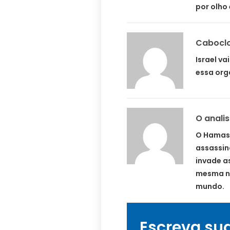
por olho
Cabocl
Israel va
essa org
O anali
O Hamas 
assassin
invade a
mesma n
mundo.
Escreva su