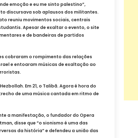
rande emoção e eu me sinto palestino”,
o discursava sob aplausos dos militantes.
to reuniu movimentos sociais, centrais
tudantis. Apesar de exaltar o evento, o site
amentares e de bandeiras de partidos
tes cobraram o rompimento das relações
Israel e entoaram músicas de exaltação ao
roristas.
o Hezbollah. Em 21, o Talibã. Agora é hora do
 o trecho de uma música cantada em ritmo de
te a manifestação, o fundador do Opera
Altman, disse que “o sionismo é uma das
rversas da história” e defendeu a união das