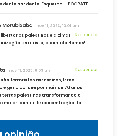
 e dente por dente. Esquerda HIPÓCRATE.
o Morubixaba
nov 11, 2023, 10:01 pm
Responder
i libertar os palestinos e dizimar
anização terrorista, chamada Hamas!
sta
Responder
nov 11, 2023, 6:03 am
sâo terroristas assassinos, Israel
o e gencida, que por mais de 70 anos
s terras palestinas transformando a
o maior campo de concentraçâo do
a opinião