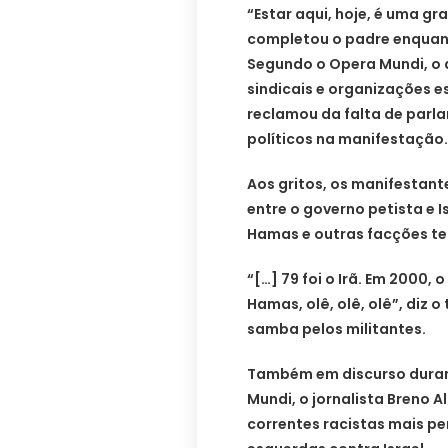
“Estar aqui, hoje, é uma g
completou o padre enquant
Segundo o Opera Mundi, o a
sindicais e organizações es
reclamou da falta de parl
políticos na manifestação.
Aos gritos, os manifestan
entre o governo petista e 
Hamas e outras facções ter
“[…] 79 foi o Irã. Em 2000, 
Hamas, olê, olê, olê”, diz
samba pelos militantes.
Também em discurso duran
Mundi, o jornalista Breno 
correntes racistas mais pe