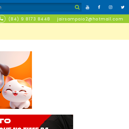
(84) 9 8173 8448
jairsampaio2@hotmail.com