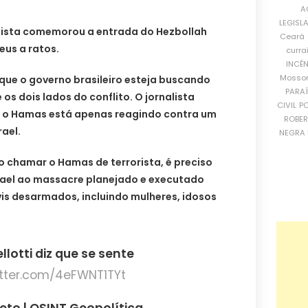
A
LEGISL
nalista comemorou a entrada do Hezbollah
Ceará
eus a ratos.
curra
INCÊ
Mosso
ue o governo brasileiro esteja buscando
PARA
os dois lados do conflito. O jornalista
CIVIL
PO
e o Hamas está apenas reagindo contra um
ROBE
rael.
NEGRA 
 chamar o Hamas de terrorista, é preciso
rael ao massacre planejado e executado
ivis desarmados, incluindo mulheres, idosos
lotti diz que se sente
itter.com/4eFWNT1TYt