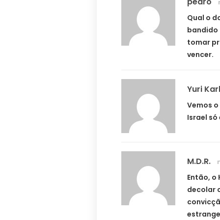
pedro
Qual o d
bandido 
tomar pr
vencer.
Yuri Kar
Vemos o 
Israel só
M.D.R.
Então, o
decolar 
convicçã
estrange