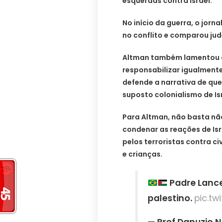
esquerdas contra Israel.
No início da guerra, o jor
no conflito e comparou jud
Altman também lamentou q
responsabilizar igualmente 
defende a narrativa de qu
suposto colonialismo de Is
Para Altman, não basta não
condenar as reações de Is
pelos terroristas contra c
e crianças.
Padre Lancel
palestino.
pic.tw