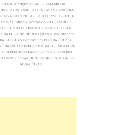
CIDENTE
Alcaçuz
ASSALTO
ASSEMBLEIA
ATIVA DO RN
Assu
BATATA
Caicó
CARAÚBAS
CHUVA
CORONEL AZEVEDO
CRIME
CRUZETA
is novos
Dilma
Governo do RN
HOMICÍDIO
NDIO
JARDIM DE PIRANHAS
JUCURUTU
LULA
ró
NATAL
Nilda
NÉLTER QUEIROZ
Pagamento
ÍBA
PARELHAS
Parnamirim
POLÍCIA
POLÍCIA
LÍCIA MILITAR
Política
PRF
RAFAEL MOTTA
RN
RTO GERMANO
Robinson Faria
Roubo
SERRA
DO NORTE
Temer
UFRN
Vivaldo Costa
Água
ÁLVARO DIAS