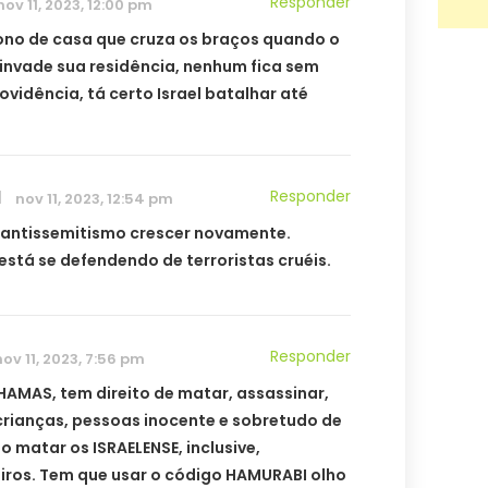
Responder
nov 11, 2023, 12:00 pm
ono de casa que cruza os braços quando o
invade sua residência, nenhum fica sem
ovidência, tá certo Israel batalhar até
l
Responder
nov 11, 2023, 12:54 pm
antissemitismo crescer novamente.
 está se defendendo de terroristas cruéis.
Responder
nov 11, 2023, 7:56 pm
 HAMAS, tem direito de matar, assassinar,
crianças, pessoas inocente e sobretudo de
o matar os ISRAELENSE, inclusive,
iros. Tem que usar o código HAMURABI olho