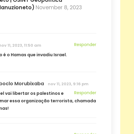
eto | OSINT Geopolítica
danuzioneto)
November 8, 2023
Responder
nov 11, 2023, 11:50 am
o é o Hamas que invadiu Israel.
boclo Morubixaba
nov 11, 2023, 9:16 pm
Responder
ael vai libertar os palestinos e
imar essa organização terrorista, chamada
mas!