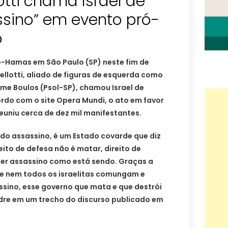
otti chama Israel de
ssino” em evento pró-
o
ó-Hamas em São Paulo (SP) neste fim de
ellotti, aliado de figuras de esquerda como
me Boulos (Psol-SP), chamou Israel de
rdo com o site Opera Mundi, o ato em favor
euniu cerca de dez mil manifestantes.
tado assassino, é um Estado covarde que diz
reito de defesa não é matar, direito de
ser assassino como está sendo. Graças a
 e nem todos os israelitas comungam e
sino, esse governo que mata e que destrói
adre em um trecho do discurso publicado em