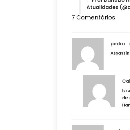
— Prof Danuzio N
Atualidades (@
7 Comentários
pedro
Assassin
Ca
Isr
diz
Ha