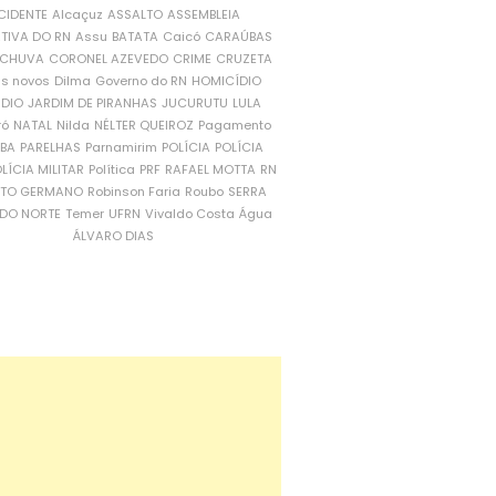
CIDENTE
Alcaçuz
ASSALTO
ASSEMBLEIA
ATIVA DO RN
Assu
BATATA
Caicó
CARAÚBAS
CHUVA
CORONEL AZEVEDO
CRIME
CRUZETA
is novos
Dilma
Governo do RN
HOMICÍDIO
NDIO
JARDIM DE PIRANHAS
JUCURUTU
LULA
ró
NATAL
Nilda
NÉLTER QUEIROZ
Pagamento
ÍBA
PARELHAS
Parnamirim
POLÍCIA
POLÍCIA
LÍCIA MILITAR
Política
PRF
RAFAEL MOTTA
RN
RTO GERMANO
Robinson Faria
Roubo
SERRA
DO NORTE
Temer
UFRN
Vivaldo Costa
Água
ÁLVARO DIAS