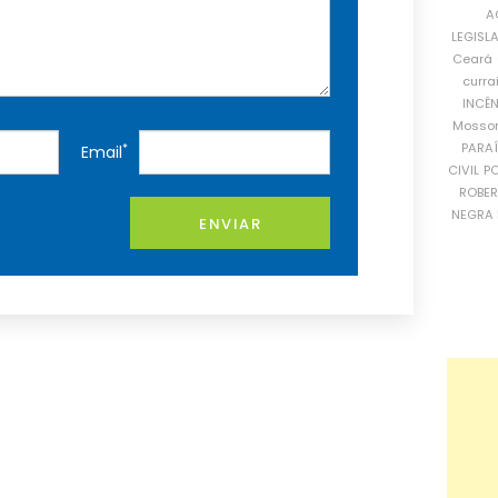
A
LEGISL
Ceará
curra
INCÊ
Mosso
PARA
*
Email
CIVIL
PO
ROBE
NEGRA 
ENVIAR