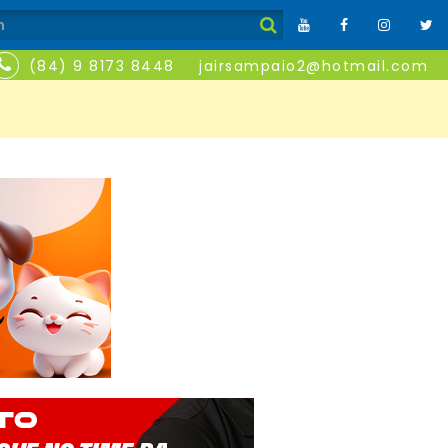
(84) 9 8173 8448
jairsampaio2@hotmail.com