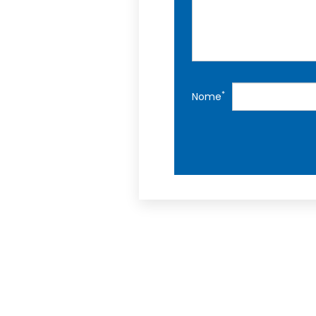
*
Nome