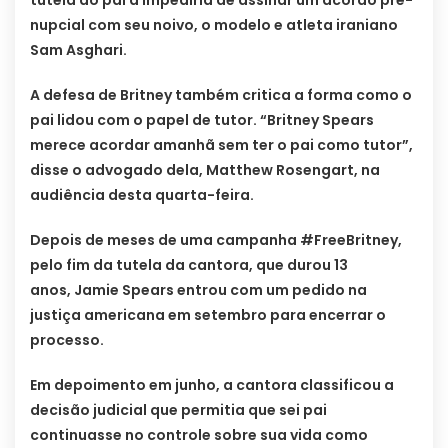
tutela do pai a impediria de assinar um acordo pré-
nupcial com seu noivo, o modelo e atleta iraniano
Sam Asghari.
A defesa de Britney também critica a forma como o
pai lidou com o papel de tutor. “Britney Spears
merece acordar amanhã sem ter o pai como tutor”,
disse o advogado dela, Matthew Rosengart, na
audiência desta quarta-feira.
Depois de meses de uma campanha #FreeBritney,
pelo fim da tutela da cantora, que durou 13
anos, Jamie Spears entrou com um pedido na
justiça americana em setembro para encerrar o
processo.
Em depoimento em junho, a cantora classificou a
decisão judicial que permitia que sei pai
continuasse no controle sobre sua vida como