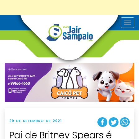
T
o
g
g
l
e
n
a
v
i
g
a
t
i
o
n
29 DE SETEMBRO DE 2021
Pai de Britney Spears é