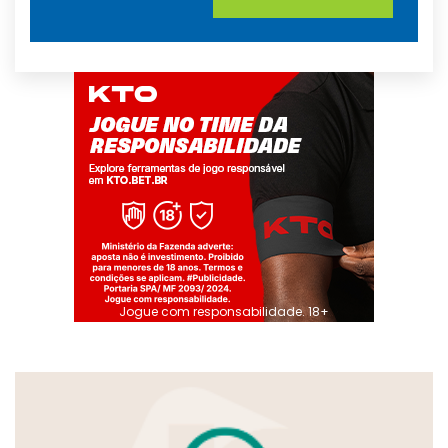
Jogue com responsabilidade. 18+