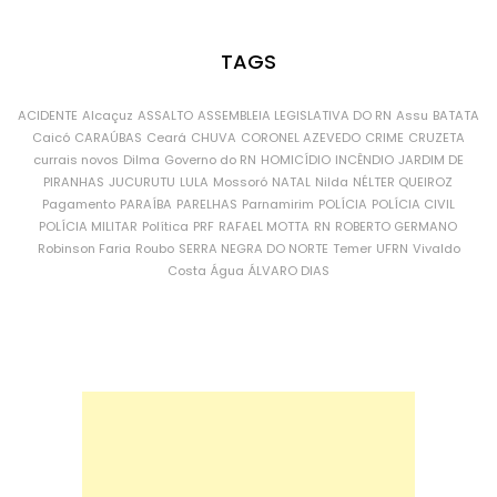
TAGS
ACIDENTE
Alcaçuz
ASSALTO
ASSEMBLEIA LEGISLATIVA DO RN
Assu
BATATA
Caicó
CARAÚBAS
Ceará
CHUVA
CORONEL AZEVEDO
CRIME
CRUZETA
currais novos
Dilma
Governo do RN
HOMICÍDIO
INCÊNDIO
JARDIM DE
PIRANHAS
JUCURUTU
LULA
Mossoró
NATAL
Nilda
NÉLTER QUEIROZ
Pagamento
PARAÍBA
PARELHAS
Parnamirim
POLÍCIA
POLÍCIA CIVIL
POLÍCIA MILITAR
Política
PRF
RAFAEL MOTTA
RN
ROBERTO GERMANO
Robinson Faria
Roubo
SERRA NEGRA DO NORTE
Temer
UFRN
Vivaldo
Costa
Água
ÁLVARO DIAS