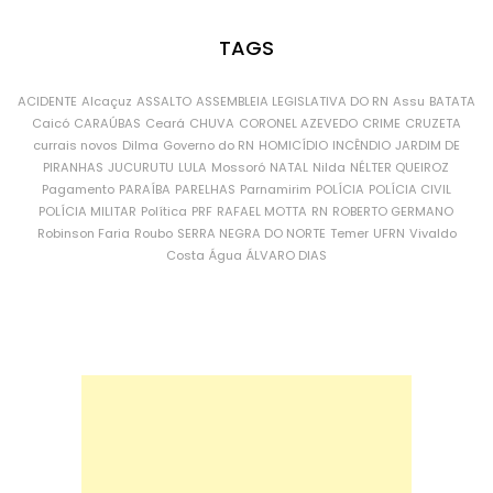
TAGS
ACIDENTE
Alcaçuz
ASSALTO
ASSEMBLEIA LEGISLATIVA DO RN
Assu
BATATA
Caicó
CARAÚBAS
Ceará
CHUVA
CORONEL AZEVEDO
CRIME
CRUZETA
currais novos
Dilma
Governo do RN
HOMICÍDIO
INCÊNDIO
JARDIM DE
PIRANHAS
JUCURUTU
LULA
Mossoró
NATAL
Nilda
NÉLTER QUEIROZ
Pagamento
PARAÍBA
PARELHAS
Parnamirim
POLÍCIA
POLÍCIA CIVIL
POLÍCIA MILITAR
Política
PRF
RAFAEL MOTTA
RN
ROBERTO GERMANO
Robinson Faria
Roubo
SERRA NEGRA DO NORTE
Temer
UFRN
Vivaldo
Costa
Água
ÁLVARO DIAS