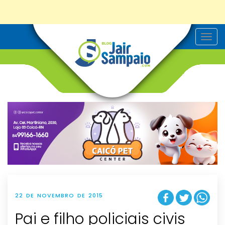
T
o
g
g
l
e
n
a
v
i
g
a
t
i
o
n
22 DE NOVEMBRO DE 2015
Pai e filho policiais civis