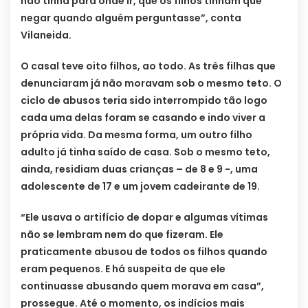
não tinha para onde ir, que os filhos tinham que
negar quando alguém perguntasse”, conta
Vilaneida.
O casal teve oito filhos, ao todo. As três filhas que
denunciaram já não moravam sob o mesmo teto. O
ciclo de abusos teria sido interrompido tão logo
cada uma delas foram se casando e indo viver a
própria vida. Da mesma forma, um outro filho
adulto já tinha saído de casa. Sob o mesmo teto,
ainda, residiam duas crianças – de 8 e 9 -, uma
adolescente de 17 e um jovem cadeirante de 19.
“Ele usava o artifício de dopar e algumas vítimas
não se lembram nem do que fizeram. Ele
praticamente abusou de todos os filhos quando
eram pequenos. E há suspeita de que ele
continuasse abusando quem morava em casa”,
prossegue. Até o momento, os indícios mais