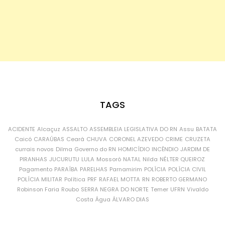
TAGS
ACIDENTE
Alcaçuz
ASSALTO
ASSEMBLEIA LEGISLATIVA DO RN
Assu
BATATA
Caicó
CARAÚBAS
Ceará
CHUVA
CORONEL AZEVEDO
CRIME
CRUZETA
currais novos
Dilma
Governo do RN
HOMICÍDIO
INCÊNDIO
JARDIM DE
PIRANHAS
JUCURUTU
LULA
Mossoró
NATAL
Nilda
NÉLTER QUEIROZ
Pagamento
PARAÍBA
PARELHAS
Parnamirim
POLÍCIA
POLÍCIA CIVIL
POLÍCIA MILITAR
Política
PRF
RAFAEL MOTTA
RN
ROBERTO GERMANO
Robinson Faria
Roubo
SERRA NEGRA DO NORTE
Temer
UFRN
Vivaldo
Costa
Água
ÁLVARO DIAS