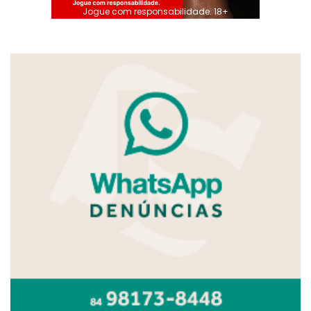
Jogue com responsabilidade. 18+