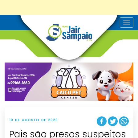
T
o
g
g
l
e
n
a
v
i
g
a
t
i
o
n
10 DE AGOSTO DE 2020
Pais são presos suspeitos