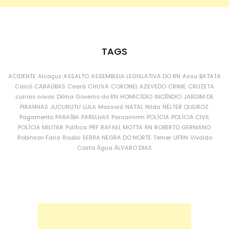
TAGS
ACIDENTE
Alcaçuz
ASSALTO
ASSEMBLEIA LEGISLATIVA DO RN
Assu
BATATA
Caicó
CARAÚBAS
Ceará
CHUVA
CORONEL AZEVEDO
CRIME
CRUZETA
currais novos
Dilma
Governo do RN
HOMICÍDIO
INCÊNDIO
JARDIM DE
PIRANHAS
JUCURUTU
LULA
Mossoró
NATAL
Nilda
NÉLTER QUEIROZ
Pagamento
PARAÍBA
PARELHAS
Parnamirim
POLÍCIA
POLÍCIA CIVIL
POLÍCIA MILITAR
Política
PRF
RAFAEL MOTTA
RN
ROBERTO GERMANO
Robinson Faria
Roubo
SERRA NEGRA DO NORTE
Temer
UFRN
Vivaldo
Costa
Água
ÁLVARO DIAS