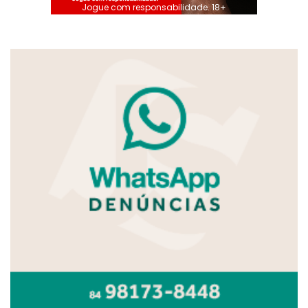
Jogue com responsabilidade. 18+