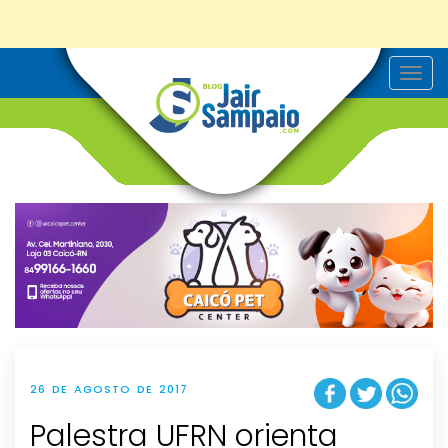
T
o
g
g
l
e
n
a
v
i
g
a
t
i
o
n
26 DE AGOSTO DE 2017
Palestra UFRN orienta