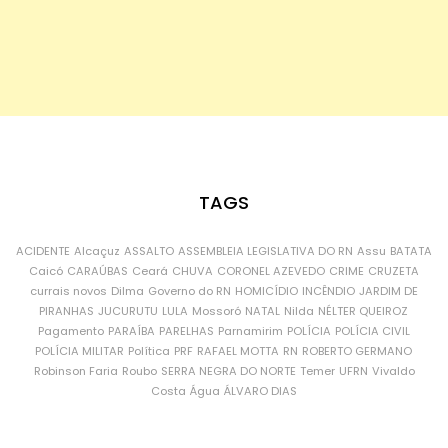
TAGS
ACIDENTE
Alcaçuz
ASSALTO
ASSEMBLEIA LEGISLATIVA DO RN
Assu
BATATA
Caicó
CARAÚBAS
Ceará
CHUVA
CORONEL AZEVEDO
CRIME
CRUZETA
currais novos
Dilma
Governo do RN
HOMICÍDIO
INCÊNDIO
JARDIM DE
PIRANHAS
JUCURUTU
LULA
Mossoró
NATAL
Nilda
NÉLTER QUEIROZ
Pagamento
PARAÍBA
PARELHAS
Parnamirim
POLÍCIA
POLÍCIA CIVIL
POLÍCIA MILITAR
Política
PRF
RAFAEL MOTTA
RN
ROBERTO GERMANO
Robinson Faria
Roubo
SERRA NEGRA DO NORTE
Temer
UFRN
Vivaldo
Costa
Água
ÁLVARO DIAS