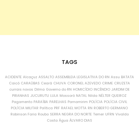
TAGS
ACIDENTE
Alcaçuz
ASSALTO
ASSEMBLEIA LEGISLATIVA DO RN
Assu
BATATA
Caicó
CARAÚBAS
Ceará
CHUVA
CORONEL AZEVEDO
CRIME
CRUZETA
currais novos
Dilma
Governo do RN
HOMICÍDIO
INCÊNDIO
JARDIM DE
PIRANHAS
JUCURUTU
LULA
Mossoró
NATAL
Nilda
NÉLTER QUEIROZ
Pagamento
PARAÍBA
PARELHAS
Parnamirim
POLÍCIA
POLÍCIA CIVIL
POLÍCIA MILITAR
Política
PRF
RAFAEL MOTTA
RN
ROBERTO GERMANO
Robinson Faria
Roubo
SERRA NEGRA DO NORTE
Temer
UFRN
Vivaldo
Costa
Água
ÁLVARO DIAS