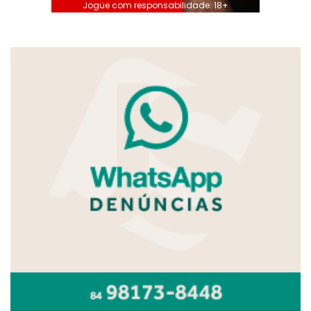
Jogue com responsabilidade. 18+