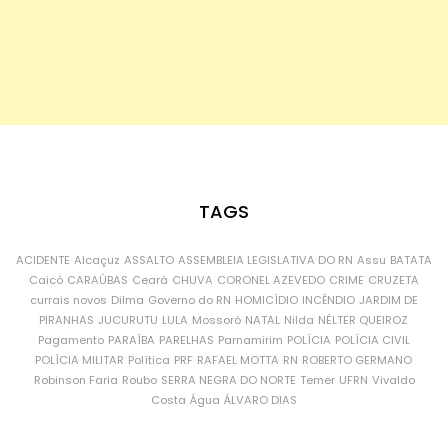
TAGS
ACIDENTE
Alcaçuz
ASSALTO
ASSEMBLEIA LEGISLATIVA DO RN
Assu
BATATA
Caicó
CARAÚBAS
Ceará
CHUVA
CORONEL AZEVEDO
CRIME
CRUZETA
currais novos
Dilma
Governo do RN
HOMICÍDIO
INCÊNDIO
JARDIM DE
PIRANHAS
JUCURUTU
LULA
Mossoró
NATAL
Nilda
NÉLTER QUEIROZ
Pagamento
PARAÍBA
PARELHAS
Parnamirim
POLÍCIA
POLÍCIA CIVIL
POLÍCIA MILITAR
Política
PRF
RAFAEL MOTTA
RN
ROBERTO GERMANO
Robinson Faria
Roubo
SERRA NEGRA DO NORTE
Temer
UFRN
Vivaldo
Costa
Água
ÁLVARO DIAS