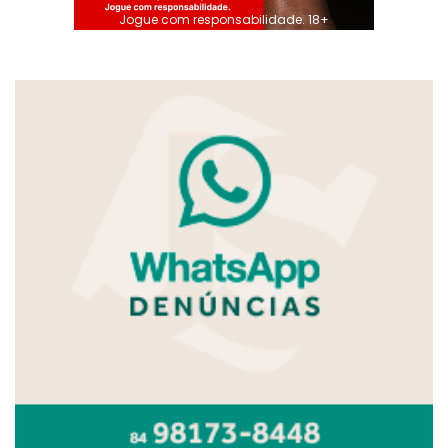
Jogue com responsabilidade. 18+