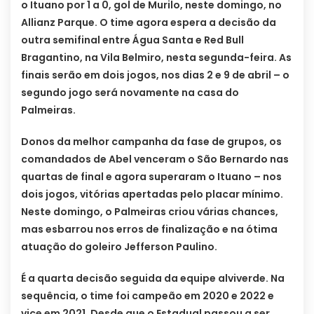
o Ituano por 1 a 0, gol de Murilo, neste domingo, no
Allianz Parque. O time agora espera a decisão da
outra semifinal entre Água Santa e Red Bull
Bragantino, na Vila Belmiro, nesta segunda-feira. As
finais serão em dois jogos, nos dias 2 e 9 de abril – o
segundo jogo será novamente na casa do
Palmeiras.
Donos da melhor campanha da fase de grupos, os
comandados de Abel venceram o São Bernardo nas
quartas de final e agora superaram o Ituano – nos
dois jogos, vitórias apertadas pelo placar mínimo.
Neste domingo, o Palmeiras criou várias chances,
mas esbarrou nos erros de finalização e na ótima
atuação do goleiro Jefferson Paulino.
É a quarta decisão seguida da equipe alviverde. Na
sequência, o time foi campeão em 2020 e 2022 e
vice em 2021. Desde que o Estadual passou a ser