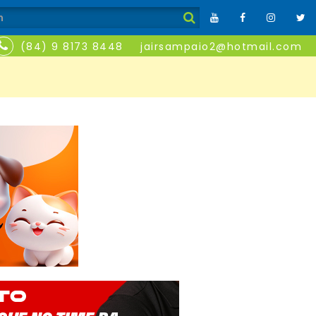
(84) 9 8173 8448
jairsampaio2@hotmail.com