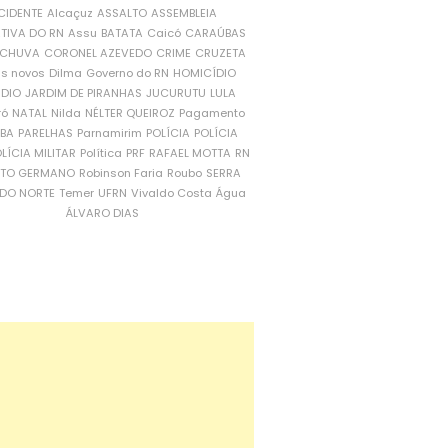
CIDENTE
Alcaçuz
ASSALTO
ASSEMBLEIA
ATIVA DO RN
Assu
BATATA
Caicó
CARAÚBAS
CHUVA
CORONEL AZEVEDO
CRIME
CRUZETA
is novos
Dilma
Governo do RN
HOMICÍDIO
NDIO
JARDIM DE PIRANHAS
JUCURUTU
LULA
ró
NATAL
Nilda
NÉLTER QUEIROZ
Pagamento
ÍBA
PARELHAS
Parnamirim
POLÍCIA
POLÍCIA
LÍCIA MILITAR
Política
PRF
RAFAEL MOTTA
RN
RTO GERMANO
Robinson Faria
Roubo
SERRA
DO NORTE
Temer
UFRN
Vivaldo Costa
Água
ÁLVARO DIAS