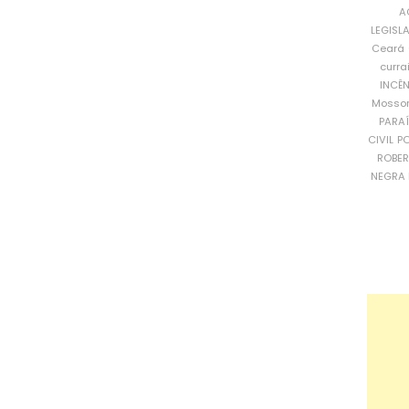
A
LEGISL
Ceará
curra
INCÊ
Mosso
PARA
CIVIL
PO
ROBE
NEGRA 