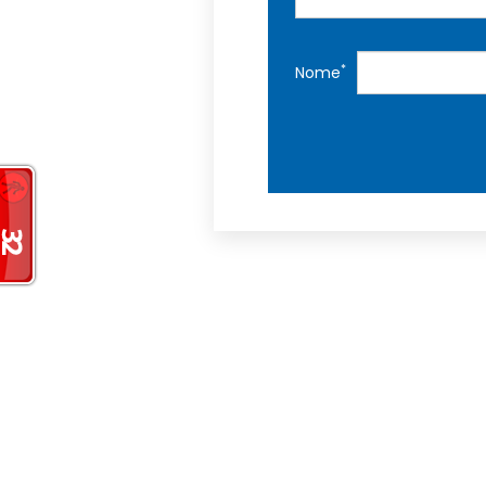
*
Nome