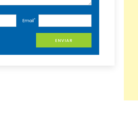
*
Email
ENVIAR