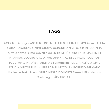
TAGS
ACIDENTE
Alcaçuz
ASSALTO
ASSEMBLEIA LEGISLATIVA DO RN
Assu
BATATA
Caicó
CARAÚBAS
Ceará
CHUVA
CORONEL AZEVEDO
CRIME
CRUZETA
currais novos
Dilma
Governo do RN
HOMICÍDIO
INCÊNDIO
JARDIM DE
PIRANHAS
JUCURUTU
LULA
Mossoró
NATAL
Nilda
NÉLTER QUEIROZ
Pagamento
PARAÍBA
PARELHAS
Parnamirim
POLÍCIA
POLÍCIA CIVIL
POLÍCIA MILITAR
Política
PRF
RAFAEL MOTTA
RN
ROBERTO GERMANO
Robinson Faria
Roubo
SERRA NEGRA DO NORTE
Temer
UFRN
Vivaldo
Costa
Água
ÁLVARO DIAS