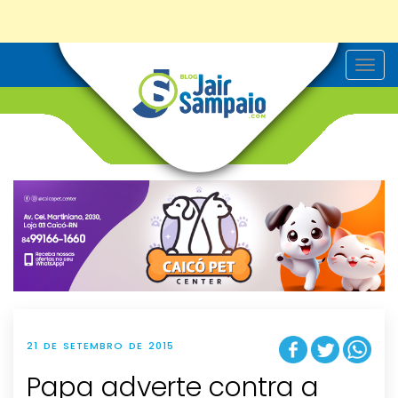
T
o
g
g
l
e
n
a
v
i
g
a
t
i
o
n
21 DE SETEMBRO DE 2015
Papa adverte contra a