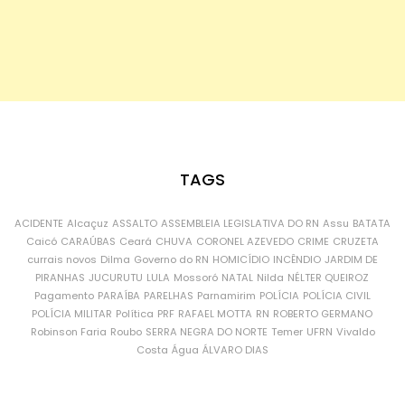
TAGS
ACIDENTE
Alcaçuz
ASSALTO
ASSEMBLEIA LEGISLATIVA DO RN
Assu
BATATA
Caicó
CARAÚBAS
Ceará
CHUVA
CORONEL AZEVEDO
CRIME
CRUZETA
currais novos
Dilma
Governo do RN
HOMICÍDIO
INCÊNDIO
JARDIM DE
PIRANHAS
JUCURUTU
LULA
Mossoró
NATAL
Nilda
NÉLTER QUEIROZ
Pagamento
PARAÍBA
PARELHAS
Parnamirim
POLÍCIA
POLÍCIA CIVIL
POLÍCIA MILITAR
Política
PRF
RAFAEL MOTTA
RN
ROBERTO GERMANO
Robinson Faria
Roubo
SERRA NEGRA DO NORTE
Temer
UFRN
Vivaldo
Costa
Água
ÁLVARO DIAS