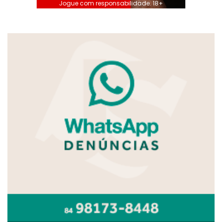
Jogue com responsabilidade. 18+