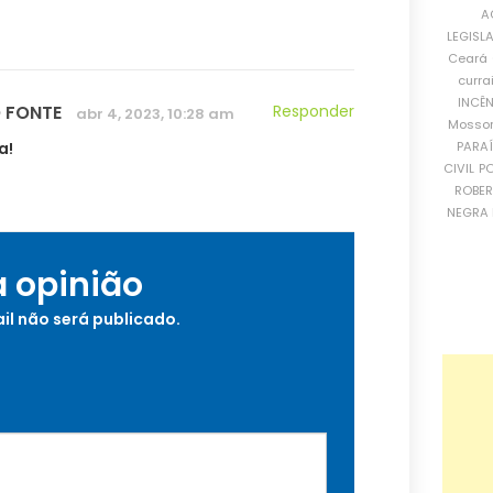
A
LEGISL
Ceará
curra
INCÊ
 FONTE
Responder
abr 4, 2023, 10:28 am
Mosso
PARA
a!
CIVIL
PO
ROBE
NEGRA 
a opinião
il não será publicado.