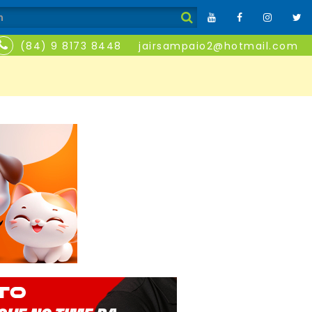
(84) 9 8173 8448
jairsampaio2@hotmail.com