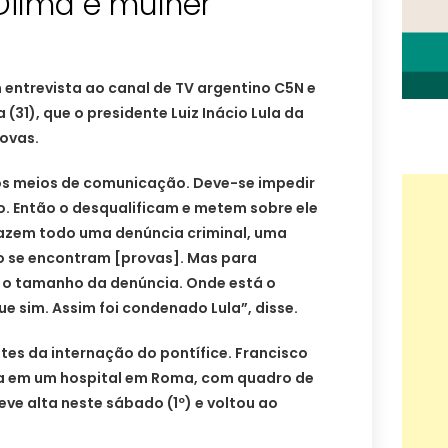
Dilma é mulher
 entrevista ao canal de TV argentino C5N e
 (31), que o presidente Luiz Inácio Lula da
rovas.
os meios de comunicação. Deve-se impedir
o. Então o desqualificam e metem sobre ele
 fazem todo uma denúncia criminal, uma
 se encontram [provas]. Mas para
 o tamanho da denúncia. Onde está o
ue sim. Assim foi condenado Lula”, disse.
ntes da internação do pontífice. Francisco
na em um hospital em Roma, com quadro de
teve alta neste sábado (1º) e voltou ao