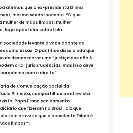
pa afirmou que a ex-presidenta Dilma
ment, mesmo sendo inocente. “O que
 mulher de mãos limpas, mulher
e, logo após falar sobre Lula.
 a sociedade levante a voz e aponte as
es como essas. O pontífice disse ainda que
ão de desmascarar uma “justiça que não é
 podem criar jurisprudências, mas isso deve
“harmônica com o direito”.
taria de Comunicação Social da
Paulo Pimenta, compartilhou a entrevista
revista, Papa Francisco comenta
ciário que fizeram no Brasil, diz que
ula sem provas e que a presidenta Dilma é
mãos limpas’”.