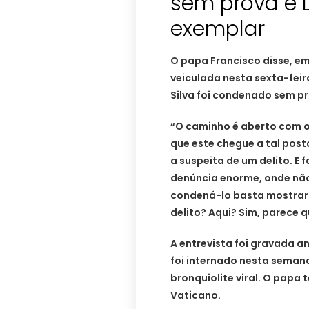
sem prova e 
exemplar
O papa Francisco disse, em
veiculada nesta sexta-feira
Silva foi condenado sem p
“O caminho é aberto com 
que este chegue a tal post
a suspeita de um delito. E
denúncia enorme, onde não
condená-lo basta mostrar
delito? Aqui? Sim, parece q
A entrevista foi gravada a
foi internado nesta sema
bronquiolite viral. O papa 
Vaticano.