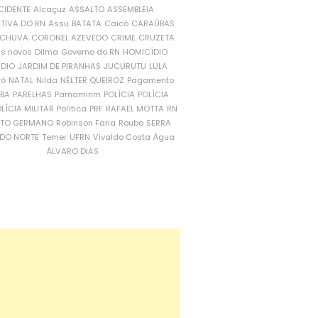
CIDENTE
Alcaçuz
ASSALTO
ASSEMBLEIA
ATIVA DO RN
Assu
BATATA
Caicó
CARAÚBAS
CHUVA
CORONEL AZEVEDO
CRIME
CRUZETA
is novos
Dilma
Governo do RN
HOMICÍDIO
NDIO
JARDIM DE PIRANHAS
JUCURUTU
LULA
ró
NATAL
Nilda
NÉLTER QUEIROZ
Pagamento
ÍBA
PARELHAS
Parnamirim
POLÍCIA
POLÍCIA
LÍCIA MILITAR
Política
PRF
RAFAEL MOTTA
RN
RTO GERMANO
Robinson Faria
Roubo
SERRA
DO NORTE
Temer
UFRN
Vivaldo Costa
Água
ÁLVARO DIAS