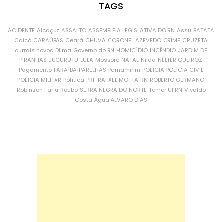
TAGS
ACIDENTE
Alcaçuz
ASSALTO
ASSEMBLEIA LEGISLATIVA DO RN
Assu
BATATA
Caicó
CARAÚBAS
Ceará
CHUVA
CORONEL AZEVEDO
CRIME
CRUZETA
currais novos
Dilma
Governo do RN
HOMICÍDIO
INCÊNDIO
JARDIM DE
PIRANHAS
JUCURUTU
LULA
Mossoró
NATAL
Nilda
NÉLTER QUEIROZ
Pagamento
PARAÍBA
PARELHAS
Parnamirim
POLÍCIA
POLÍCIA CIVIL
POLÍCIA MILITAR
Política
PRF
RAFAEL MOTTA
RN
ROBERTO GERMANO
Robinson Faria
Roubo
SERRA NEGRA DO NORTE
Temer
UFRN
Vivaldo
Costa
Água
ÁLVARO DIAS