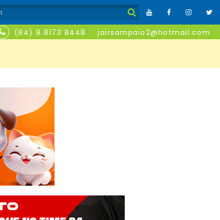
(84) 9 8173 8448
jairsampaio2@hotmail.com