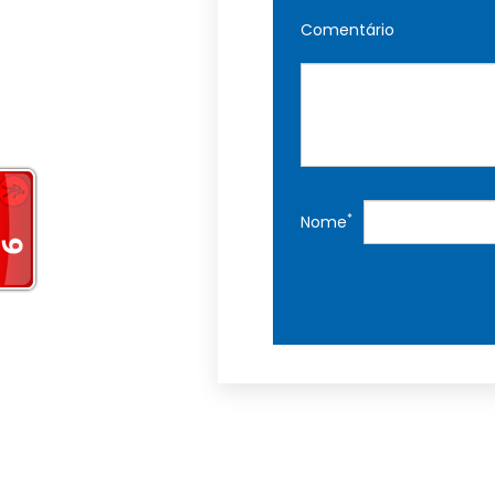
Comentário
*
Nome