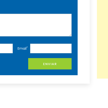
*
Email
ENVIAR