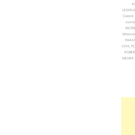
A
LEGISL
Ceará
curra
INCÊ
Mosso
PARA
CIVIL
PO
ROBE
NEGRA 