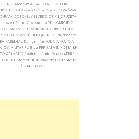
CIDENTE
Alcaçuz
ASSALTO
ASSEMBLEIA
ATIVA DO RN
Assu
BATATA
Caicó
CARAÚBAS
CHUVA
CORONEL AZEVEDO
CRIME
CRUZETA
is novos
Dilma
Governo do RN
HOMICÍDIO
NDIO
JARDIM DE PIRANHAS
JUCURUTU
LULA
ró
NATAL
Nilda
NÉLTER QUEIROZ
Pagamento
ÍBA
PARELHAS
Parnamirim
POLÍCIA
POLÍCIA
LÍCIA MILITAR
Política
PRF
RAFAEL MOTTA
RN
RTO GERMANO
Robinson Faria
Roubo
SERRA
DO NORTE
Temer
UFRN
Vivaldo Costa
Água
ÁLVARO DIAS