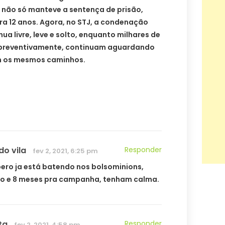
ue não só manteve a sentença de prisão,
 12 anos. Agora, no STJ, a condenação
nua livre, leve e solto, enquanto milhares de
s preventivamente, continuam aguardando
êm os mesmos caminhos.
do vila
Responder
fev 2, 2021, 6:25 pm
ero ja está batendo nos bolsominions,
ano e 8 meses pra campanha, tenham calma.
ta
Responder
fev 2, 2021, 4:58 pm