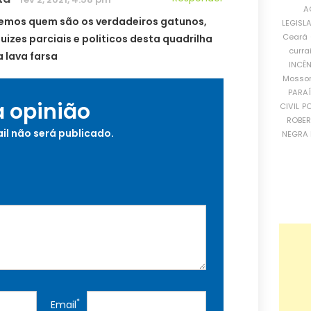
A
emos quem são os verdadeiros gatunos,
LEGISL
Ceará
juizes parciais e politicos desta quadrilha
curra
lava farsa
INCÊ
Mosso
PARA
a opinião
CIVIL
PO
ROBE
il não será publicado.
NEGRA 
*
Email