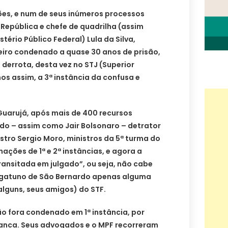
es, e num de seus inúmeros processos
 República e chefe de quadrilha (assim
stério Público Federal) Lula da Silva,
eiro condenado a quase 30 anos de prisão,
 derrota, desta vez no STJ (Superior
os assim, a 3ª instância da confusa e
Guarujá, após mais de 400 recursos
do – assim como Jair Bolsonaro – detrator
istro Sergio Moro, ministros da 5ª turma do
ções de 1ª e 2ª instâncias, e agora a
ansitada em julgado”, ou seja, não cabe
 gatuno de São Bernardo apenas alguma
(alguns, seus amigos) do STF.
ão fora condenado em 1ª instância, por
tranca. Seus advogados e o MPF recorreram