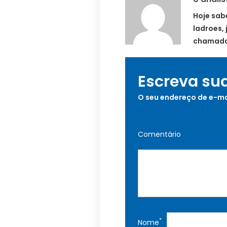
Hoje sab
ladroes, 
chamada 
Escreva su
O seu endereço de e-ma
Comentário
*
Nome