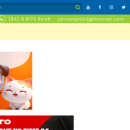
(84) 9 8173 8448
jairsampaio2@hotmail.com