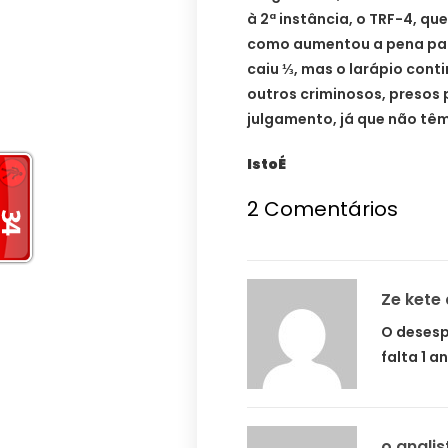
à 2ª instância, o TRF-4, q
como aumentou a pena para
caiu ⅓, mas o larápio conti
outros criminosos, preso
julgamento, já que não t
IstoÉ
2 Comentários
Ze kete 
O desesp
falta 1 
o analis