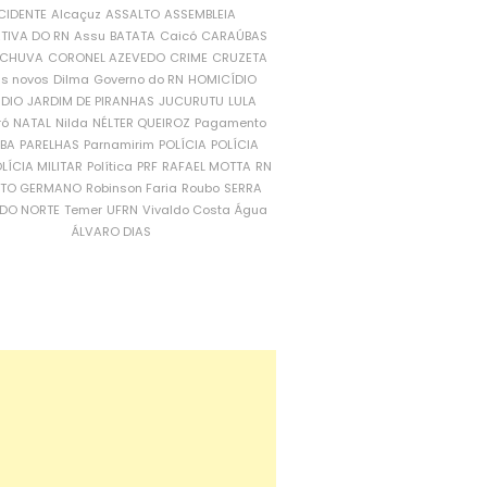
CIDENTE
Alcaçuz
ASSALTO
ASSEMBLEIA
ATIVA DO RN
Assu
BATATA
Caicó
CARAÚBAS
CHUVA
CORONEL AZEVEDO
CRIME
CRUZETA
is novos
Dilma
Governo do RN
HOMICÍDIO
NDIO
JARDIM DE PIRANHAS
JUCURUTU
LULA
ró
NATAL
Nilda
NÉLTER QUEIROZ
Pagamento
ÍBA
PARELHAS
Parnamirim
POLÍCIA
POLÍCIA
LÍCIA MILITAR
Política
PRF
RAFAEL MOTTA
RN
RTO GERMANO
Robinson Faria
Roubo
SERRA
DO NORTE
Temer
UFRN
Vivaldo Costa
Água
ÁLVARO DIAS