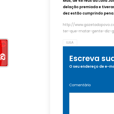
Mas, de 48 réus da Lava J
delação premiada e tivera
dez estão cumprindo pena
http://www.gazetadopovo.co
ter-que-matar-gente-diz-g
LULA
Escreva su
O seu endereço de e-ma
Comentário