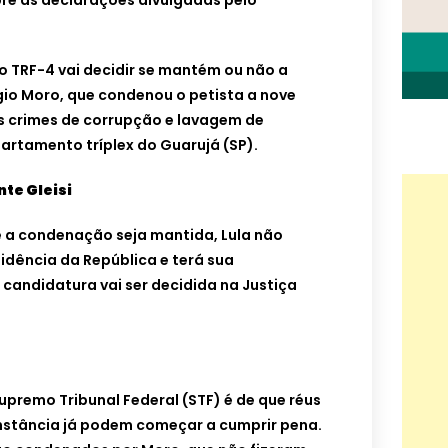
e as declarações divulgadas pelo
o TRF-4 vai decidir se mantém ou não a
rgio Moro, que condenou o petista a nove
os crimes de corrupção e lavagem de
artamento tríplex do Guarujá (SP).
nte Gleisi
 a condenação seja mantida, Lula não
sidência da República e terá sua
 candidatura vai ser decidida na Justiça
premo Tribunal Federal (STF) é de que réus
stância já podem começar a cumprir pena.