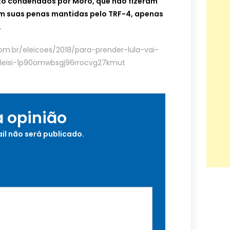
ato condenados por Moro, que não fizeram
m suas penas mantidas pelo TRF-4, apenas
.
m.br/eleicoes/2018/para-prender-lula-vai-
leisi-1p90omwbsgj96rrocvg27kmut
a opinião
il não será publicado.