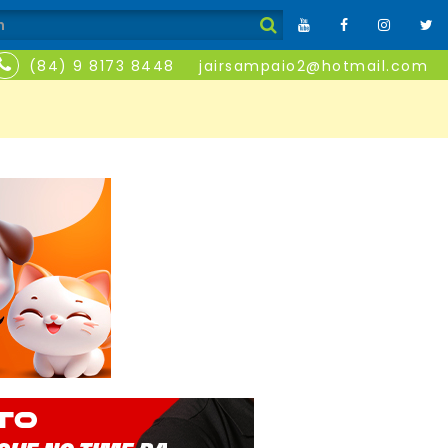
(84) 9 8173 8448
jairsampaio2@hotmail.com