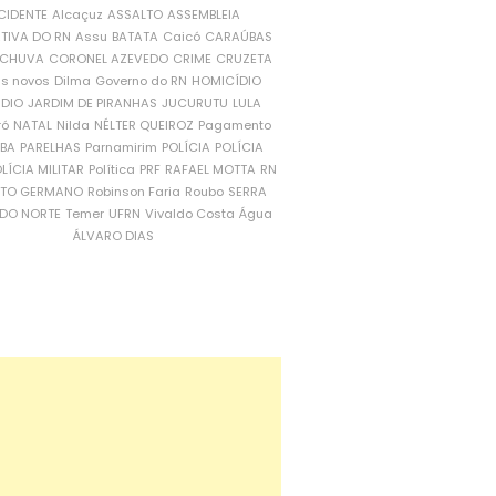
CIDENTE
Alcaçuz
ASSALTO
ASSEMBLEIA
ATIVA DO RN
Assu
BATATA
Caicó
CARAÚBAS
CHUVA
CORONEL AZEVEDO
CRIME
CRUZETA
is novos
Dilma
Governo do RN
HOMICÍDIO
NDIO
JARDIM DE PIRANHAS
JUCURUTU
LULA
ró
NATAL
Nilda
NÉLTER QUEIROZ
Pagamento
ÍBA
PARELHAS
Parnamirim
POLÍCIA
POLÍCIA
LÍCIA MILITAR
Política
PRF
RAFAEL MOTTA
RN
RTO GERMANO
Robinson Faria
Roubo
SERRA
DO NORTE
Temer
UFRN
Vivaldo Costa
Água
ÁLVARO DIAS