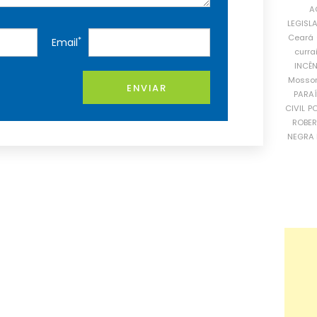
A
LEGISL
Ceará
*
Email
curra
INCÊ
Mosso
ENVIAR
PARA
CIVIL
PO
ROBE
NEGRA 