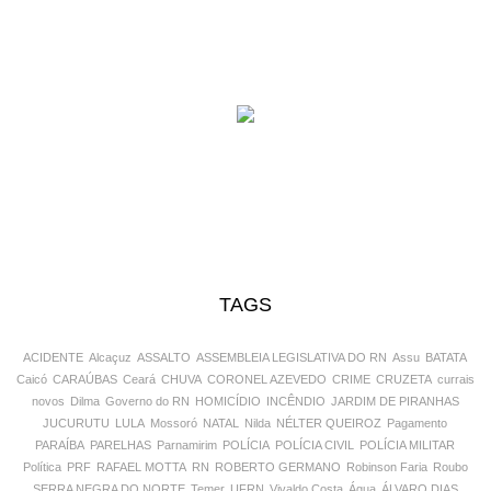
TAGS
ACIDENTE
Alcaçuz
ASSALTO
ASSEMBLEIA LEGISLATIVA DO RN
Assu
BATATA
Caicó
CARAÚBAS
Ceará
CHUVA
CORONEL AZEVEDO
CRIME
CRUZETA
currais
novos
Dilma
Governo do RN
HOMICÍDIO
INCÊNDIO
JARDIM DE PIRANHAS
JUCURUTU
LULA
Mossoró
NATAL
Nilda
NÉLTER QUEIROZ
Pagamento
PARAÍBA
PARELHAS
Parnamirim
POLÍCIA
POLÍCIA CIVIL
POLÍCIA MILITAR
Política
PRF
RAFAEL MOTTA
RN
ROBERTO GERMANO
Robinson Faria
Roubo
SERRA NEGRA DO NORTE
Temer
UFRN
Vivaldo Costa
Água
ÁLVARO DIAS