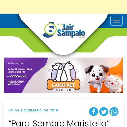
T
o
g
g
l
e
n
a
v
i
g
a
t
i
o
n
26 DE NOVEMBRO DE 2019
“Para Sempre Maristella”