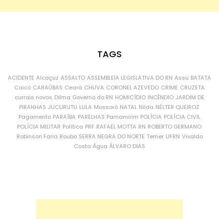
TAGS
ACIDENTE
Alcaçuz
ASSALTO
ASSEMBLEIA LEGISLATIVA DO RN
Assu
BATATA
Caicó
CARAÚBAS
Ceará
CHUVA
CORONEL AZEVEDO
CRIME
CRUZETA
currais novos
Dilma
Governo do RN
HOMICÍDIO
INCÊNDIO
JARDIM DE
PIRANHAS
JUCURUTU
LULA
Mossoró
NATAL
Nilda
NÉLTER QUEIROZ
Pagamento
PARAÍBA
PARELHAS
Parnamirim
POLÍCIA
POLÍCIA CIVIL
POLÍCIA MILITAR
Política
PRF
RAFAEL MOTTA
RN
ROBERTO GERMANO
Robinson Faria
Roubo
SERRA NEGRA DO NORTE
Temer
UFRN
Vivaldo
Costa
Água
ÁLVARO DIAS