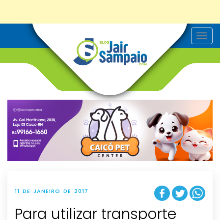
T
o
g
g
l
e
n
a
v
i
g
a
t
i
o
n
11 DE JANEIRO DE 2017
Para utilizar transporte