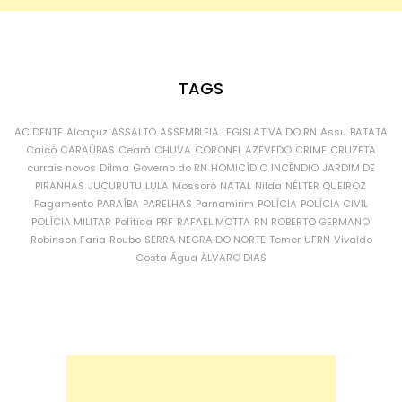
TAGS
ACIDENTE
Alcaçuz
ASSALTO
ASSEMBLEIA LEGISLATIVA DO RN
Assu
BATATA
Caicó
CARAÚBAS
Ceará
CHUVA
CORONEL AZEVEDO
CRIME
CRUZETA
currais novos
Dilma
Governo do RN
HOMICÍDIO
INCÊNDIO
JARDIM DE
PIRANHAS
JUCURUTU
LULA
Mossoró
NATAL
Nilda
NÉLTER QUEIROZ
Pagamento
PARAÍBA
PARELHAS
Parnamirim
POLÍCIA
POLÍCIA CIVIL
POLÍCIA MILITAR
Política
PRF
RAFAEL MOTTA
RN
ROBERTO GERMANO
Robinson Faria
Roubo
SERRA NEGRA DO NORTE
Temer
UFRN
Vivaldo
Costa
Água
ÁLVARO DIAS