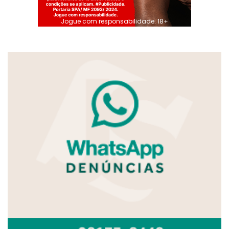
Jogue com responsabilidade. 18+