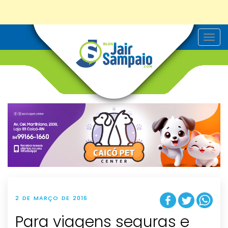
T
o
g
g
l
e
n
a
v
i
g
a
t
i
o
n
2 DE MARÇO DE 2016
Para viagens seguras e