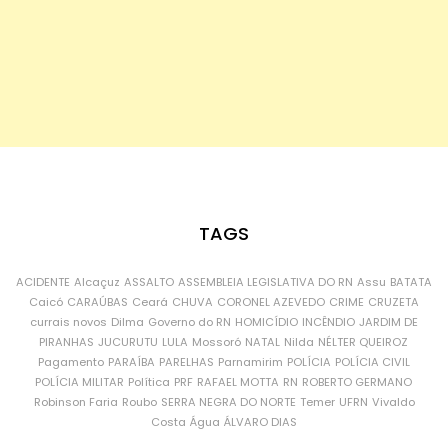
TAGS
ACIDENTE
Alcaçuz
ASSALTO
ASSEMBLEIA LEGISLATIVA DO RN
Assu
BATATA
Caicó
CARAÚBAS
Ceará
CHUVA
CORONEL AZEVEDO
CRIME
CRUZETA
currais novos
Dilma
Governo do RN
HOMICÍDIO
INCÊNDIO
JARDIM DE
PIRANHAS
JUCURUTU
LULA
Mossoró
NATAL
Nilda
NÉLTER QUEIROZ
Pagamento
PARAÍBA
PARELHAS
Parnamirim
POLÍCIA
POLÍCIA CIVIL
POLÍCIA MILITAR
Política
PRF
RAFAEL MOTTA
RN
ROBERTO GERMANO
Robinson Faria
Roubo
SERRA NEGRA DO NORTE
Temer
UFRN
Vivaldo
Costa
Água
ÁLVARO DIAS