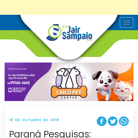
T
o
g
g
l
e
n
a
v
i
g
a
t
i
o
n
18 DE OUTUBRO DE 2018
Paraná Pesquisas: