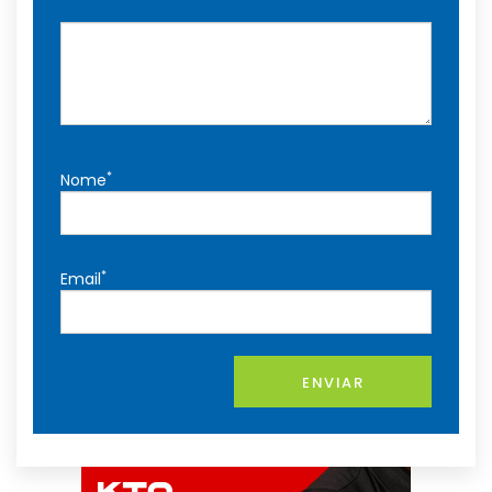
*
Nome
*
Email
ENVIAR