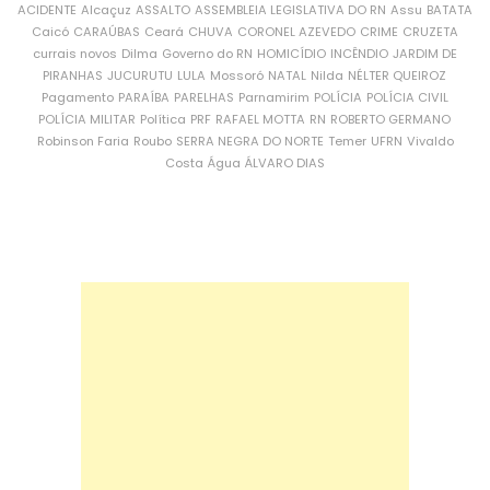
ACIDENTE
Alcaçuz
ASSALTO
ASSEMBLEIA LEGISLATIVA DO RN
Assu
BATATA
Caicó
CARAÚBAS
Ceará
CHUVA
CORONEL AZEVEDO
CRIME
CRUZETA
currais novos
Dilma
Governo do RN
HOMICÍDIO
INCÊNDIO
JARDIM DE
PIRANHAS
JUCURUTU
LULA
Mossoró
NATAL
Nilda
NÉLTER QUEIROZ
Pagamento
PARAÍBA
PARELHAS
Parnamirim
POLÍCIA
POLÍCIA CIVIL
POLÍCIA MILITAR
Política
PRF
RAFAEL MOTTA
RN
ROBERTO GERMANO
Robinson Faria
Roubo
SERRA NEGRA DO NORTE
Temer
UFRN
Vivaldo
Costa
Água
ÁLVARO DIAS