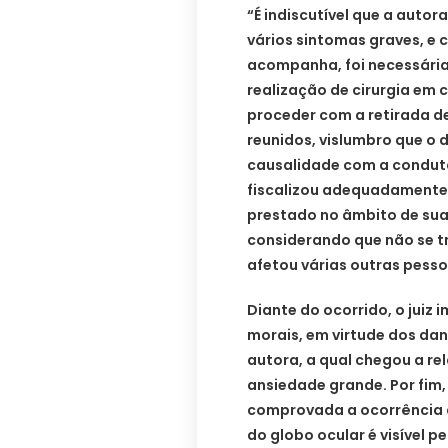
“É indiscutível que a autora
vários sintomas graves, 
acompanha, foi necessária 
realização de cirurgia em 
proceder com a retirada d
reunidos, vislumbro que o 
causalidade com a conduta
fiscalizou adequadamente 
prestado no âmbito de suas
considerando que não se t
afetou várias outras pesso
Diante do ocorrido, o juiz
morais, em virtude dos da
autora, a qual chegou a r
ansiedade grande. Por fim
comprovada a ocorrência d
do globo ocular é visível 