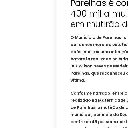
Parelhas é c
400 mil a mul
em mutirão de
O Município de Parelhas f
por danos morais e estéti
após contrair uma infecçã
catarata realizado na cida
juiz Wilson Neves de Medei
Parelhas, que reconheceu a
vítima.
Conforme narrado, entre os
realizado na Maternidade D
de Parelhas, o mutirão de 
municipal, por meio da Sec
dentre as 48 pessoas que 