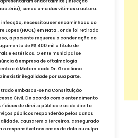
5 apresentaram endoftalmite (infecção
actéria), sendo uma das vítimas a autora.
a infecção, necessitou ser encaminhada ao
re Lopes (HUOL) em Natal, onde foi retirado
isso, a paciente requereu a condenação do
agamento de R$ 400 mil a título de
is e estéticos. O ente municipal se
núncia à empresa de oftalmologia
ento e à Maternidade Dr. Graciliano
 inexistir ilegalidade por sua parte.
istrado embasou-se na Constituição
ocesso Civil. De acordo com o entendimento
rídicas de direito público e as de direito
rviços públicos responderão pelos danos
ualidade, causarem a terceiros, assegurado
ra o responsável nos casos de dolo ou culpa.