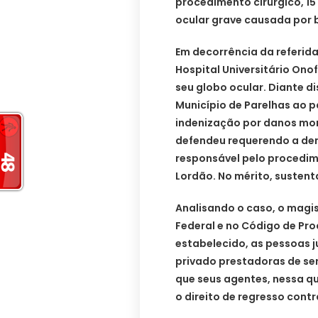
procedimento cirúrgico, 1
ocular grave causada por b
Em decorrência da referid
Hospital Universitário Onof
seu globo ocular. Diante d
Município de Parelhas ao p
indenização por danos mora
defendeu requerendo a de
responsável pelo procedim
Lordão. No mérito, sustenta
Analisando o caso, o mag
Federal e no Código de Pr
estabelecido, as pessoas ju
privado prestadoras de se
que seus agentes, nessa q
o direito de regresso cont