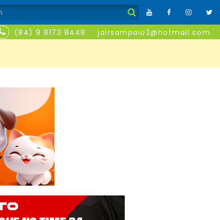
(84) 9 8173 8448
jairsampaio2@hotmail.com