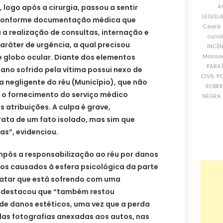
A
, logo após a cirurgia, passou a sentir
LEGISL
e conforme documentação médica que
Ceará
a realização de consultas, internação e
curra
caráter de urgência, a qual precisou
INCÊ
Mosso
e globo ocular. Diante dos elementos
PARA
dano sofrido pela vítima possui nexo de
CIVIL
PO
 negligente do réu (Município), que não
ROBE
o fornecimento do serviço médico
NEGRA 
 atribuições. A culpa é grave,
rata de um fato isolado, mas sim que
as”, evidenciou.
 impôs a responsabilização ao réu por danos
nos causados à esfera psicológica da parte
elatar que está sofrendo com uma
, destacou que “também restou
e danos estéticos, uma vez que a perda
pelas fotografias anexadas aos autos, nas