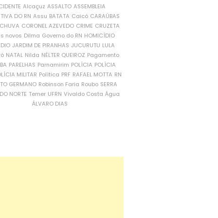
CIDENTE
Alcaçuz
ASSALTO
ASSEMBLEIA
ATIVA DO RN
Assu
BATATA
Caicó
CARAÚBAS
CHUVA
CORONEL AZEVEDO
CRIME
CRUZETA
is novos
Dilma
Governo do RN
HOMICÍDIO
NDIO
JARDIM DE PIRANHAS
JUCURUTU
LULA
ró
NATAL
Nilda
NÉLTER QUEIROZ
Pagamento
ÍBA
PARELHAS
Parnamirim
POLÍCIA
POLÍCIA
LÍCIA MILITAR
Política
PRF
RAFAEL MOTTA
RN
RTO GERMANO
Robinson Faria
Roubo
SERRA
DO NORTE
Temer
UFRN
Vivaldo Costa
Água
ÁLVARO DIAS