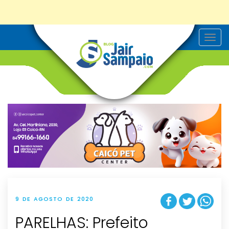
T
o
g
g
l
e
n
a
v
i
g
a
t
i
o
n
9 DE AGOSTO DE 2020
PARELHAS: Prefeito