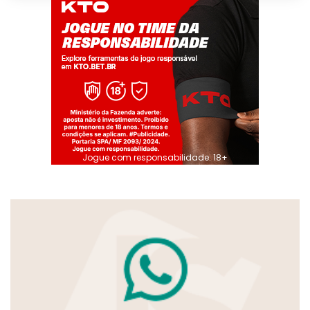
Jogue com responsabilidade. 18+