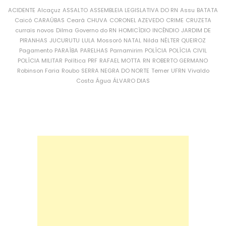
ACIDENTE
Alcaçuz
ASSALTO
ASSEMBLEIA LEGISLATIVA DO RN
Assu
BATATA
Caicó
CARAÚBAS
Ceará
CHUVA
CORONEL AZEVEDO
CRIME
CRUZETA
currais novos
Dilma
Governo do RN
HOMICÍDIO
INCÊNDIO
JARDIM DE
PIRANHAS
JUCURUTU
LULA
Mossoró
NATAL
Nilda
NÉLTER QUEIROZ
Pagamento
PARAÍBA
PARELHAS
Parnamirim
POLÍCIA
POLÍCIA CIVIL
POLÍCIA MILITAR
Política
PRF
RAFAEL MOTTA
RN
ROBERTO GERMANO
Robinson Faria
Roubo
SERRA NEGRA DO NORTE
Temer
UFRN
Vivaldo
Costa
Água
ÁLVARO DIAS