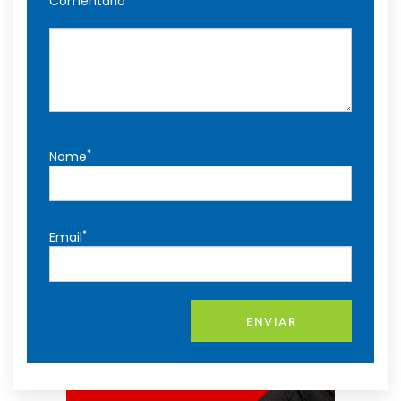
Comentário
*
Nome
*
Email
ENVIAR