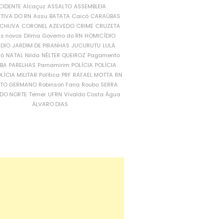
CIDENTE
Alcaçuz
ASSALTO
ASSEMBLEIA
ATIVA DO RN
Assu
BATATA
Caicó
CARAÚBAS
CHUVA
CORONEL AZEVEDO
CRIME
CRUZETA
is novos
Dilma
Governo do RN
HOMICÍDIO
NDIO
JARDIM DE PIRANHAS
JUCURUTU
LULA
ró
NATAL
Nilda
NÉLTER QUEIROZ
Pagamento
ÍBA
PARELHAS
Parnamirim
POLÍCIA
POLÍCIA
LÍCIA MILITAR
Política
PRF
RAFAEL MOTTA
RN
RTO GERMANO
Robinson Faria
Roubo
SERRA
DO NORTE
Temer
UFRN
Vivaldo Costa
Água
ÁLVARO DIAS