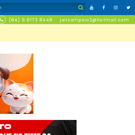
(84) 9 8173 8448
jairsampaio2@hotmail.com