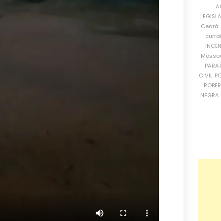
A
LEGISL
Ceará
curra
INCÊ
Mosso
PARA
CIVIL
PO
ROBE
NEGRA 