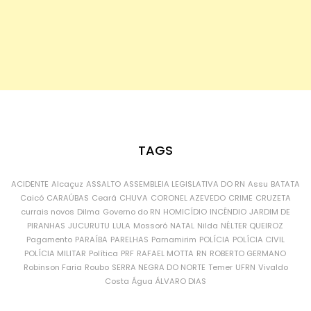
TAGS
ACIDENTE
Alcaçuz
ASSALTO
ASSEMBLEIA LEGISLATIVA DO RN
Assu
BATATA
Caicó
CARAÚBAS
Ceará
CHUVA
CORONEL AZEVEDO
CRIME
CRUZETA
currais novos
Dilma
Governo do RN
HOMICÍDIO
INCÊNDIO
JARDIM DE
PIRANHAS
JUCURUTU
LULA
Mossoró
NATAL
Nilda
NÉLTER QUEIROZ
Pagamento
PARAÍBA
PARELHAS
Parnamirim
POLÍCIA
POLÍCIA CIVIL
POLÍCIA MILITAR
Política
PRF
RAFAEL MOTTA
RN
ROBERTO GERMANO
Robinson Faria
Roubo
SERRA NEGRA DO NORTE
Temer
UFRN
Vivaldo
Costa
Água
ÁLVARO DIAS