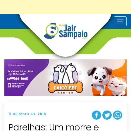
T
o
g
g
l
e
n
a
v
i
g
a
t
i
o
n
9 DE MAIO DE 2016
Parelhas: Um morre e