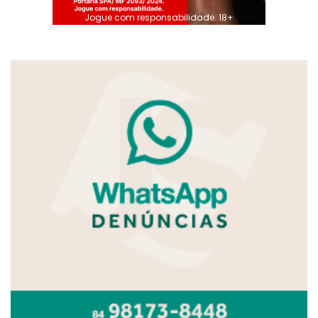
Jogue com responsabilidade. 18+