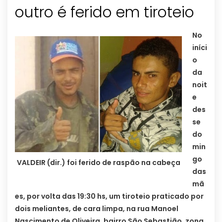
outro é ferido em tiroteio
No
iníci
o
da
noit
e
des
se
do
min
go
VALDEIR (dir.) foi ferido de raspão na cabeça
das
mã
es, por volta das 19:30 hs, um tiroteio praticado por
dois meliantes, de cara limpa, na rua Manoel
Nascimento de Oliveira, bairro São Sebastião, zona