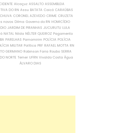
CIDENTE
Alcaçuz
ASSALTO
ASSEMBLEIA
ATIVA DO RN
Assu
BATATA
Caicó
CARAÚBAS
CHUVA
CORONEL AZEVEDO
CRIME
CRUZETA
is novos
Dilma
Governo do RN
HOMICÍDIO
NDIO
JARDIM DE PIRANHAS
JUCURUTU
LULA
ró
NATAL
Nilda
NÉLTER QUEIROZ
Pagamento
ÍBA
PARELHAS
Parnamirim
POLÍCIA
POLÍCIA
LÍCIA MILITAR
Política
PRF
RAFAEL MOTTA
RN
RTO GERMANO
Robinson Faria
Roubo
SERRA
DO NORTE
Temer
UFRN
Vivaldo Costa
Água
ÁLVARO DIAS