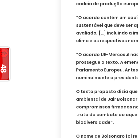
cadeia de produção europe
“O acordo contém um capít
sustentável que deve ser 
avaliado, […] incluindo a 
clima e as respectivas nor
“O acordo UE-Mercosul não 
prossegue o texto. A emend
Parlamento Europeu. Antes
nominalmente o presidente 
O texto proposto dizia qu
ambiental de Jair Bolsona
compromissos firmados no 
trata do combate ao aque
biodiversidade”.
O nome de Bolsonaro foi re