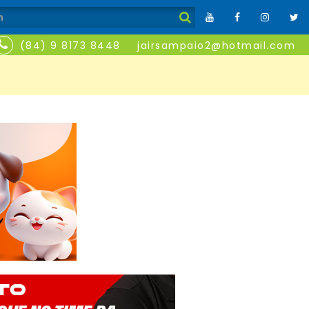
(84) 9 8173 8448
jairsampaio2@hotmail.com