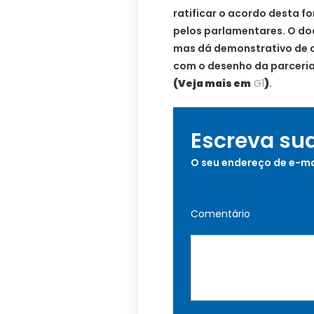
ratificar o acordo desta f
pelos parlamentares. O do
mas dá demonstrativo de 
com o desenho da parceria
(Veja mais em
G1
)
.
Escreva su
O seu endereço de e-ma
Comentário