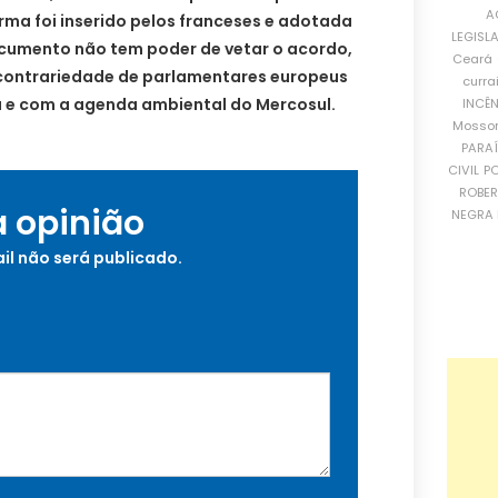
A
orma foi inserido pelos franceses e adotada
LEGISL
cumento não tem poder de vetar o acordo,
Ceará
contrariedade de parlamentares europeus
curra
 e com a agenda ambiental do Mercosul.
INCÊ
Mosso
PARA
CIVIL
PO
ROBE
a opinião
NEGRA 
il não será publicado.