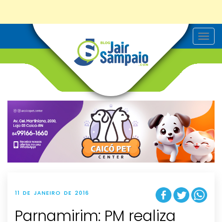
T
o
g
g
l
e
n
a
v
i
g
a
t
i
o
n
11 DE JANEIRO DE 2016
Parnamirim‏: PM realiza