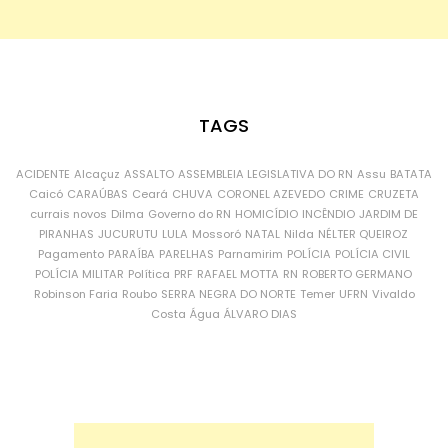
TAGS
ACIDENTE
Alcaçuz
ASSALTO
ASSEMBLEIA LEGISLATIVA DO RN
Assu
BATATA
Caicó
CARAÚBAS
Ceará
CHUVA
CORONEL AZEVEDO
CRIME
CRUZETA
currais novos
Dilma
Governo do RN
HOMICÍDIO
INCÊNDIO
JARDIM DE
PIRANHAS
JUCURUTU
LULA
Mossoró
NATAL
Nilda
NÉLTER QUEIROZ
Pagamento
PARAÍBA
PARELHAS
Parnamirim
POLÍCIA
POLÍCIA CIVIL
POLÍCIA MILITAR
Política
PRF
RAFAEL MOTTA
RN
ROBERTO GERMANO
Robinson Faria
Roubo
SERRA NEGRA DO NORTE
Temer
UFRN
Vivaldo
Costa
Água
ÁLVARO DIAS