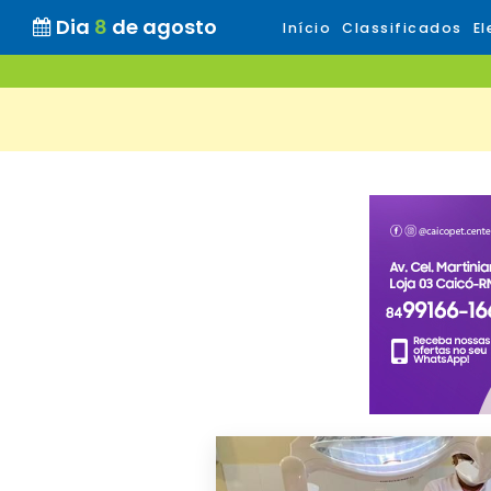
Dia
8
de agosto
Início
Classificados
El