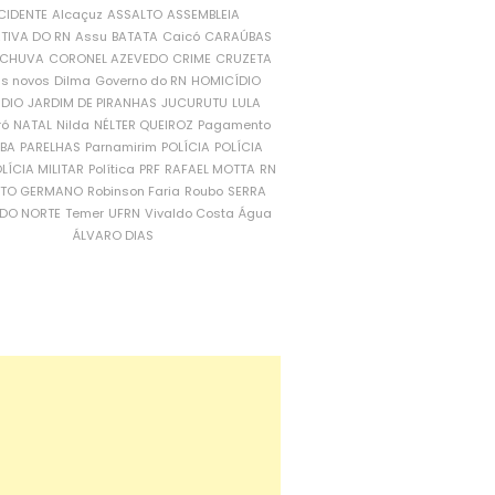
CIDENTE
Alcaçuz
ASSALTO
ASSEMBLEIA
ATIVA DO RN
Assu
BATATA
Caicó
CARAÚBAS
CHUVA
CORONEL AZEVEDO
CRIME
CRUZETA
is novos
Dilma
Governo do RN
HOMICÍDIO
NDIO
JARDIM DE PIRANHAS
JUCURUTU
LULA
ró
NATAL
Nilda
NÉLTER QUEIROZ
Pagamento
ÍBA
PARELHAS
Parnamirim
POLÍCIA
POLÍCIA
LÍCIA MILITAR
Política
PRF
RAFAEL MOTTA
RN
RTO GERMANO
Robinson Faria
Roubo
SERRA
DO NORTE
Temer
UFRN
Vivaldo Costa
Água
ÁLVARO DIAS