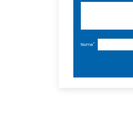
*
Nome