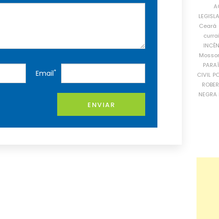
A
LEGISL
Ceará
curra
INCÊ
Mosso
PARA
*
Email
CIVIL
PO
ROBE
NEGRA 
ENVIAR