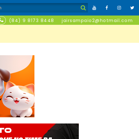
(84) 9 8173 8448
jairsampaio2@hotmail.com