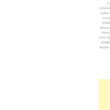
A
LEGISL
Ceará
curra
INCÊ
Mosso
PARA
CIVIL
PO
ROBE
NEGRA 