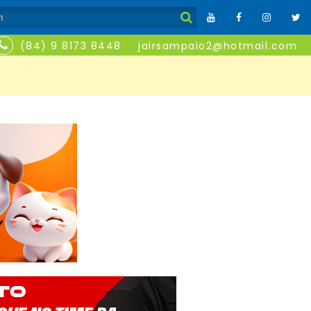
(84) 9 8173 8448
jairsampaio2@hotmail.com