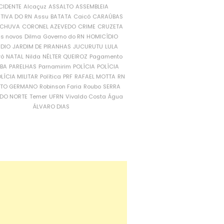
CIDENTE
Alcaçuz
ASSALTO
ASSEMBLEIA
ATIVA DO RN
Assu
BATATA
Caicó
CARAÚBAS
CHUVA
CORONEL AZEVEDO
CRIME
CRUZETA
is novos
Dilma
Governo do RN
HOMICÍDIO
NDIO
JARDIM DE PIRANHAS
JUCURUTU
LULA
ró
NATAL
Nilda
NÉLTER QUEIROZ
Pagamento
ÍBA
PARELHAS
Parnamirim
POLÍCIA
POLÍCIA
LÍCIA MILITAR
Política
PRF
RAFAEL MOTTA
RN
RTO GERMANO
Robinson Faria
Roubo
SERRA
DO NORTE
Temer
UFRN
Vivaldo Costa
Água
ÁLVARO DIAS