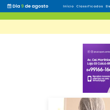
Dia
9
de agosto
Início
Classificados
El