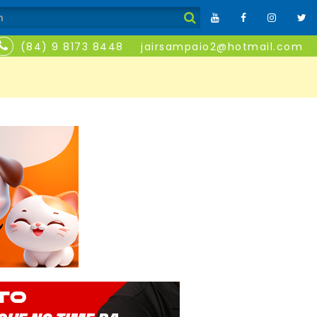
(84) 9 8173 8448
jairsampaio2@hotmail.com