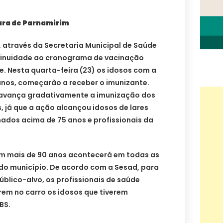
ura de Parnamirim
, através da Secretaria Municipal de Saúde
tinuidade ao cronograma de vacinação
e. Nesta quarta-feira (23) os idosos com a
0 anos, começarão a receber o imunizante.
, avança gradativamente a imunização dos
 já que a ação alcançou idosos de lares
dos acima de 75 anos e profissionais da
om mais de 90 anos acontecerá em todas as
do município. De acordo com a Sesad, para
blico-alvo, os profissionais de saúde
rem no carro os idosos que tiverem
BS.