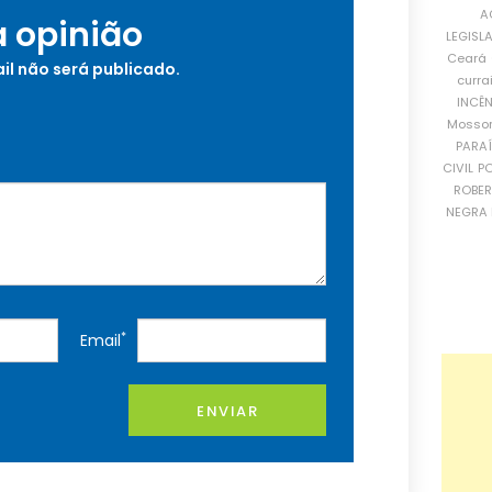
A
a opinião
LEGISL
Ceará
il não será publicado.
curra
INCÊ
Mosso
PARA
CIVIL
PO
ROBE
NEGRA 
*
Email
ENVIAR