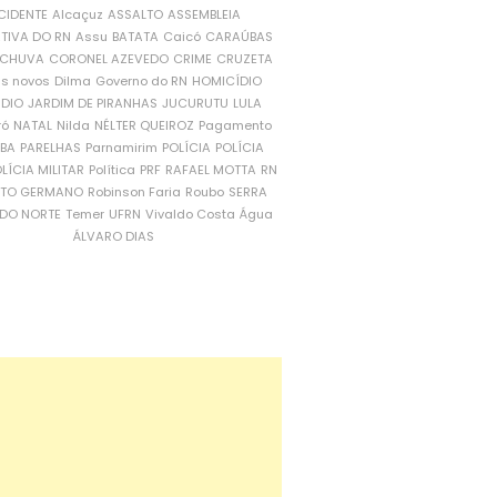
CIDENTE
Alcaçuz
ASSALTO
ASSEMBLEIA
ATIVA DO RN
Assu
BATATA
Caicó
CARAÚBAS
CHUVA
CORONEL AZEVEDO
CRIME
CRUZETA
is novos
Dilma
Governo do RN
HOMICÍDIO
NDIO
JARDIM DE PIRANHAS
JUCURUTU
LULA
ró
NATAL
Nilda
NÉLTER QUEIROZ
Pagamento
ÍBA
PARELHAS
Parnamirim
POLÍCIA
POLÍCIA
LÍCIA MILITAR
Política
PRF
RAFAEL MOTTA
RN
RTO GERMANO
Robinson Faria
Roubo
SERRA
DO NORTE
Temer
UFRN
Vivaldo Costa
Água
ÁLVARO DIAS